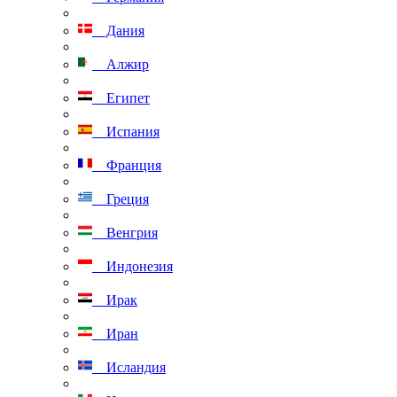
Дания
Алжир
Египет
Испания
Франция
Греция
Венгрия
Индонезия
Ирак
Иран
Исландия