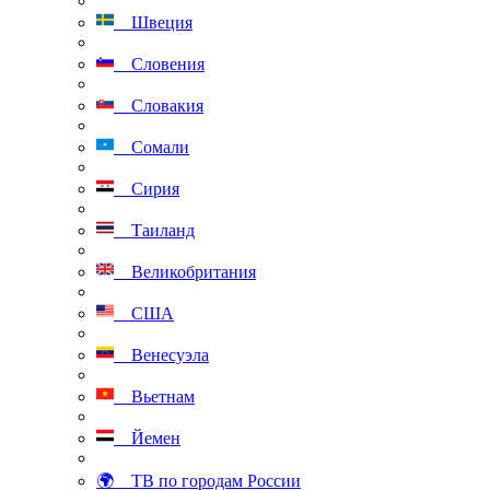
Швеция
Словения
Словакия
Сомали
Сирия
Таиланд
Великобритания
США
Венесуэла
Вьетнам
Йемен
🌍 ТВ по городам России