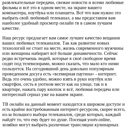
развлекательные передачи, свежие новости и всеми любимые
фильмы и всё это в одном месте, на экране вашего
компьютера, ноутбука или планшета. Всё что вам нужно это
выбрать свой любимый телеканал, а мы предоставим вам
наиболее удобный просмотр онлайн тв в самом лучшем
качестве.
Наш ресурс предлагает вам самое лучшее качество вещания
ваших любимых телеканалов. Так как развитие новых
технологий не стоит на месте, жизнь современного мужчины
или женщины набирает всё больше динамичности. Сейчас
редко встречаешь людей, которые в своё свободное время
сидят под телевизорами, можно сказать, что мало кто ними
пользуется. На сегодняшний день довольно популярным
проведением досуга есть «всемирная паутина» - интернет.
Ведь это очень удобно, можно взять в руки ноутбук или
смартфон, сесть в уютном месте как на улице, так и в
квартире, нажать пару кнопок и всё, любимая передача или
интересный сериал уже на вашем экране.
ТВ онлайн на данный момент находится в широком доступе и
есть крайне востребованным интернет-ресурсом, скорее всего,
из-за большого выбора телеканалов, среди которых, каждый
найдёт то, что ему будет по душе. Посещая yootv.online,
хозяйки могут выбрать различные трансляции кулинарных