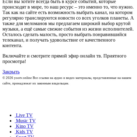
Если вы хотите всегда быть в курсе событий, которые
происходят в мире, то наш ресурс – это именно то, что нужно.
Так как на сайте есть возможность выбрать канал, на котором
регулярно транслируются новости со всех уголков планеты. А
также для меломанов мы предлагаем широкий выбор крутой
музыки, а ещё самые свежие события из жизни исполнителей.
Осталось сделать малость, просто выбрать понравившийся
телеканал, и получать удовольствие от качественного
контента.
Включайте и смотрите прямой эфир онлайн тв. Приятного
просмотра!
Закрыть
© 2026 yootv.online Все ссылки на аудио и видео материалы, представленные на нашем
сайте, принадлежат их законным владельцам.
Live TV
Music TV
Kino TV
Kids TV