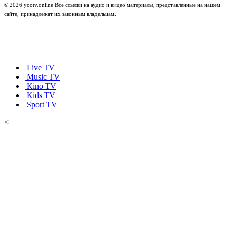
© 2026 yootv.online Все ссылки на аудио и видео материалы, представленные на нашем
сайте, принадлежат их законным владельцам.
Live TV
Music TV
Kino TV
Kids TV
Sport TV
<