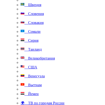
Швеция
Словения
Словакия
Сомали
Сирия
Таиланд
Великобритания
США
Венесуэла
Вьетнам
Йемен
🌍 ТВ по городам России