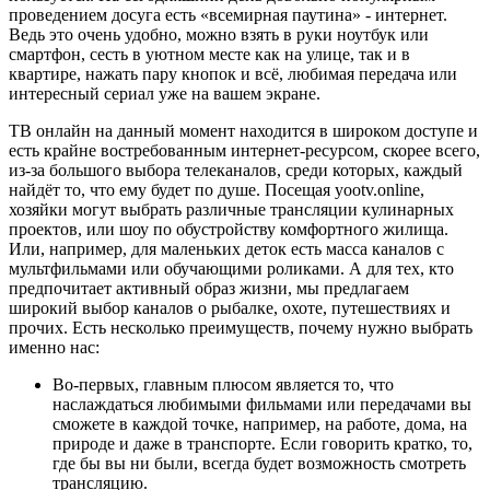
проведением досуга есть «всемирная паутина» - интернет.
Ведь это очень удобно, можно взять в руки ноутбук или
смартфон, сесть в уютном месте как на улице, так и в
квартире, нажать пару кнопок и всё, любимая передача или
интересный сериал уже на вашем экране.
ТВ онлайн на данный момент находится в широком доступе и
есть крайне востребованным интернет-ресурсом, скорее всего,
из-за большого выбора телеканалов, среди которых, каждый
найдёт то, что ему будет по душе. Посещая yootv.online,
хозяйки могут выбрать различные трансляции кулинарных
проектов, или шоу по обустройству комфортного жилища.
Или, например, для маленьких деток есть масса каналов с
мультфильмами или обучающими роликами. А для тех, кто
предпочитает активный образ жизни, мы предлагаем
широкий выбор каналов о рыбалке, охоте, путешествиях и
прочих. Есть несколько преимуществ, почему нужно выбрать
именно нас:
Во-первых, главным плюсом является то, что
наслаждаться любимыми фильмами или передачами вы
сможете в каждой точке, например, на работе, дома, на
природе и даже в транспорте. Если говорить кратко, то,
где бы вы ни были, всегда будет возможность смотреть
трансляцию.