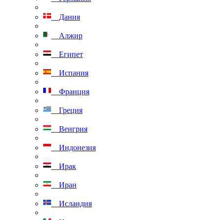
Дания
Алжир
Египет
Испания
Франция
Греция
Венгрия
Индонезия
Ирак
Иран
Исландия