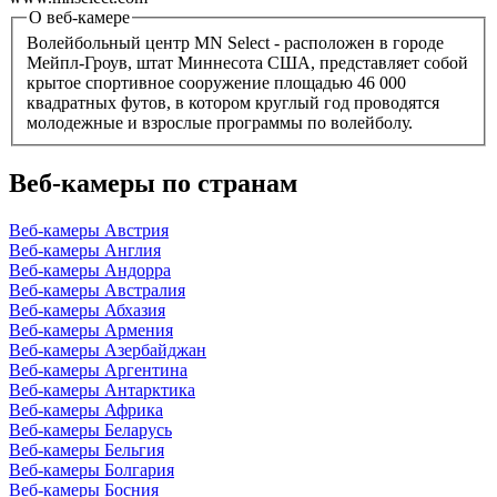
О веб-камере
Волейбольный центр MN Select - расположен в городе
Мейпл-Гроув, штат Миннесота США, представляет собой
крытое спортивное сооружение площадью 46 000
квадратных футов, в котором круглый год проводятся
молодежные и взрослые программы по волейболу.
Веб-камеры по странам
Веб-камеры Австрия
Веб-камеры Англия
Веб-камеры Андорра
Веб-камеры Австралия
Веб-камеры Абхазия
Веб-камеры Армения
Веб-камеры Азербайджан
Веб-камеры Аргентина
Веб-камеры Антарктика
Веб-камеры Африка
Веб-камеры Беларусь
Веб-камеры Бельгия
Веб-камеры Болгария
Веб-камеры Босния