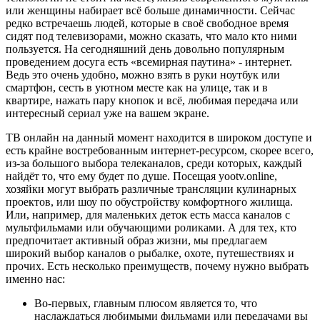
или женщины набирает всё больше динамичности. Сейчас
редко встречаешь людей, которые в своё свободное время
сидят под телевизорами, можно сказать, что мало кто ними
пользуется. На сегодняшний день довольно популярным
проведением досуга есть «всемирная паутина» - интернет.
Ведь это очень удобно, можно взять в руки ноутбук или
смартфон, сесть в уютном месте как на улице, так и в
квартире, нажать пару кнопок и всё, любимая передача или
интересный сериал уже на вашем экране.
ТВ онлайн на данный момент находится в широком доступе и
есть крайне востребованным интернет-ресурсом, скорее всего,
из-за большого выбора телеканалов, среди которых, каждый
найдёт то, что ему будет по душе. Посещая yootv.online,
хозяйки могут выбрать различные трансляции кулинарных
проектов, или шоу по обустройству комфортного жилища.
Или, например, для маленьких деток есть масса каналов с
мультфильмами или обучающими роликами. А для тех, кто
предпочитает активный образ жизни, мы предлагаем
широкий выбор каналов о рыбалке, охоте, путешествиях и
прочих. Есть несколько преимуществ, почему нужно выбрать
именно нас:
Во-первых, главным плюсом является то, что
наслаждаться любимыми фильмами или передачами вы