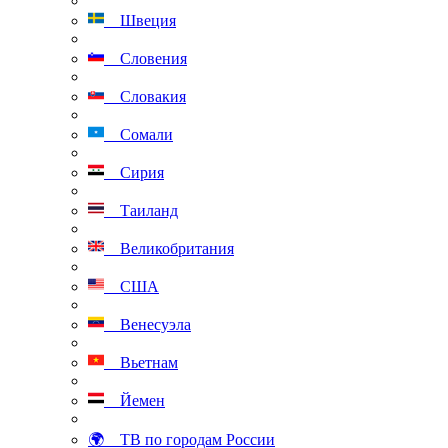
Швеция
Словения
Словакия
Сомали
Сирия
Таиланд
Великобритания
США
Венесуэла
Вьетнам
Йемен
🌍 ТВ по городам России