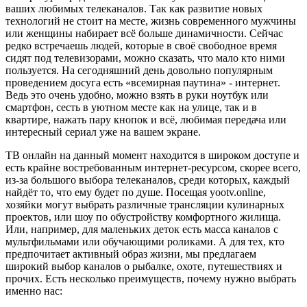
ваших любимых телеканалов. Так как развитие новых
технологий не стоит на месте, жизнь современного мужчины
или женщины набирает всё больше динамичности. Сейчас
редко встречаешь людей, которые в своё свободное время
сидят под телевизорами, можно сказать, что мало кто ними
пользуется. На сегодняшний день довольно популярным
проведением досуга есть «всемирная паутина» - интернет.
Ведь это очень удобно, можно взять в руки ноутбук или
смартфон, сесть в уютном месте как на улице, так и в
квартире, нажать пару кнопок и всё, любимая передача или
интересный сериал уже на вашем экране.
ТВ онлайн на данный момент находится в широком доступе и
есть крайне востребованным интернет-ресурсом, скорее всего,
из-за большого выбора телеканалов, среди которых, каждый
найдёт то, что ему будет по душе. Посещая yootv.online,
хозяйки могут выбрать различные трансляции кулинарных
проектов, или шоу по обустройству комфортного жилища.
Или, например, для маленьких деток есть масса каналов с
мультфильмами или обучающими роликами. А для тех, кто
предпочитает активный образ жизни, мы предлагаем
широкий выбор каналов о рыбалке, охоте, путешествиях и
прочих. Есть несколько преимуществ, почему нужно выбрать
именно нас: