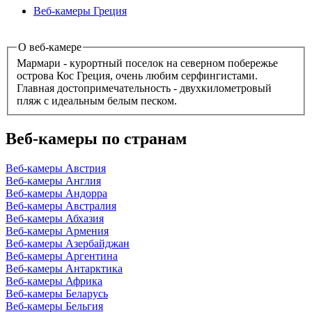
Веб-камеры Греция
О веб-камере
Мармари - курортный поселок на северном побережье
острова Кос Греция, очень любим серфингистами.
Главная достопримечательность - двухкилометровый
пляж с идеальным белым песком.
Веб-камеры по странам
Веб-камеры Австрия
Веб-камеры Англия
Веб-камеры Андорра
Веб-камеры Австралия
Веб-камеры Абхазия
Веб-камеры Армения
Веб-камеры Азербайджан
Веб-камеры Аргентина
Веб-камеры Антарктика
Веб-камеры Африка
Веб-камеры Беларусь
Веб-камеры Бельгия