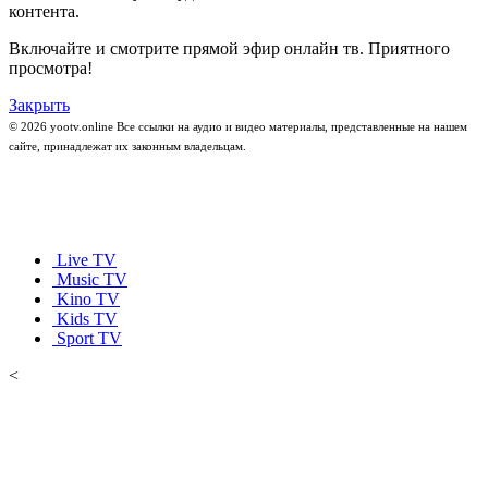
контента.
Включайте и смотрите прямой эфир онлайн тв. Приятного
просмотра!
Закрыть
© 2026 yootv.online Все ссылки на аудио и видео материалы, представленные на нашем
сайте, принадлежат их законным владельцам.
Live TV
Music TV
Kino TV
Kids TV
Sport TV
<