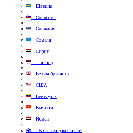
Швеция
Словения
Словакия
Сомали
Сирия
Таиланд
Великобритания
США
Венесуэла
Вьетнам
Йемен
🌍 ТВ по городам России