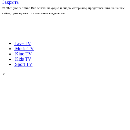
Закрыть
© 2026 yootv.online Все ссылки на аудио и видео материалы, представленные на нашем
сайте, принадлежат их законным владельцам.
Live TV
Music TV
Kino TV
Kids TV
Sport TV
<