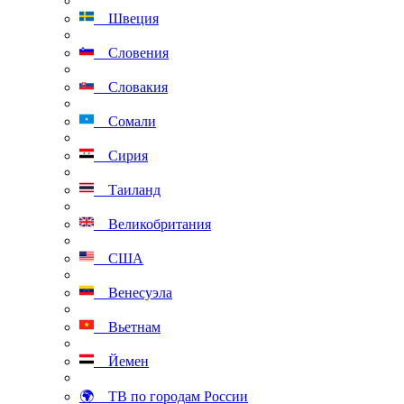
Швеция
Словения
Словакия
Сомали
Сирия
Таиланд
Великобритания
США
Венесуэла
Вьетнам
Йемен
🌍 ТВ по городам России