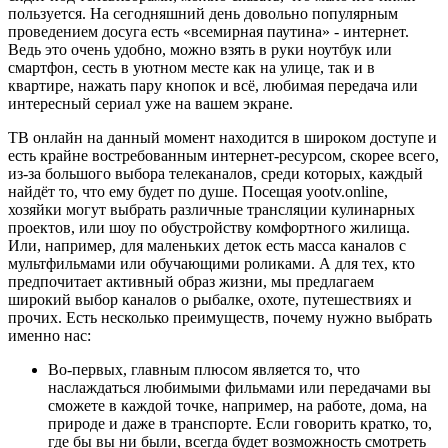
пользуется. На сегодняшний день довольно популярным
проведением досуга есть «всемирная паутина» - интернет.
Ведь это очень удобно, можно взять в руки ноутбук или
смартфон, сесть в уютном месте как на улице, так и в
квартире, нажать пару кнопок и всё, любимая передача или
интересный сериал уже на вашем экране.
ТВ онлайн на данный момент находится в широком доступе и
есть крайне востребованным интернет-ресурсом, скорее всего,
из-за большого выбора телеканалов, среди которых, каждый
найдёт то, что ему будет по душе. Посещая yootv.online,
хозяйки могут выбрать различные трансляции кулинарных
проектов, или шоу по обустройству комфортного жилища.
Или, например, для маленьких деток есть масса каналов с
мультфильмами или обучающими роликами. А для тех, кто
предпочитает активный образ жизни, мы предлагаем
широкий выбор каналов о рыбалке, охоте, путешествиях и
прочих. Есть несколько преимуществ, почему нужно выбрать
именно нас:
Во-первых, главным плюсом является то, что
наслаждаться любимыми фильмами или передачами вы
сможете в каждой точке, например, на работе, дома, на
природе и даже в транспорте. Если говорить кратко, то,
где бы вы ни были, всегда будет возможность смотреть