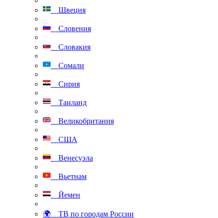
Швеция
Словения
Словакия
Сомали
Сирия
Таиланд
Великобритания
США
Венесуэла
Вьетнам
Йемен
🌍 ТВ по городам России