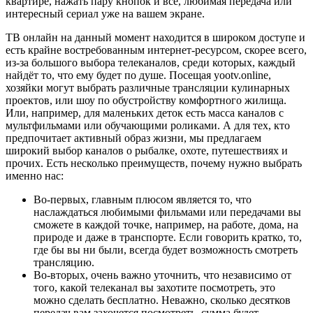
квартире, нажать пару кнопок и всё, любимая передача или
интересный сериал уже на вашем экране.
ТВ онлайн на данный момент находится в широком доступе и
есть крайне востребованным интернет-ресурсом, скорее всего,
из-за большого выбора телеканалов, среди которых, каждый
найдёт то, что ему будет по душе. Посещая yootv.online,
хозяйки могут выбрать различные трансляции кулинарных
проектов, или шоу по обустройству комфортного жилища.
Или, например, для маленьких деток есть масса каналов с
мультфильмами или обучающими роликами. А для тех, кто
предпочитает активный образ жизни, мы предлагаем
широкий выбор каналов о рыбалке, охоте, путешествиях и
прочих. Есть несколько преимуществ, почему нужно выбрать
именно нас:
Во-первых, главным плюсом является то, что
наслаждаться любимыми фильмами или передачами вы
сможете в каждой точке, например, на работе, дома, на
природе и даже в транспорте. Если говорить кратко, то,
где бы вы ни были, всегда будет возможность смотреть
трансляцию.
Во-вторых, очень важно уточнить, что независимо от
того, какой телеканал вы захотите посмотреть, это
можно сделать бесплатно. Неважно, сколько десятков
передач вам захочется посмотреть, сумма будет