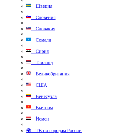
Швеция
Словения
Словакия
Сомали
Сирия
Таиланд
Великобритания
США
Венесуэла
Вьетнам
Йемен
🌍 ТВ по городам России