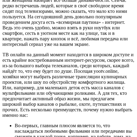
или женщины набирает всё больше динамичности. Сейчас
редко встречаешь людей, которые в своё свободное время
сидят под телевизорами, можно сказать, что мало кто ними
пользуется. На сегодняшний день довольно популярным
проведением досуга есть «всемирная паутина» - интернет.
Ведь это очень удобно, можно взять в руки ноутбук или
смартфон, сесть в уютном месте как на улице, так и в
квартире, нажать пару кнопок и всё, любимая передача или
интересный сериал уже на вашем экране.
ТВ онлайн на данный момент находится в широком доступе и
есть крайне востребованным интернет-ресурсом, скорее всего,
из-за большого выбора телеканалов, среди которых, каждый
найдёт то, что ему будет по душе. Посещая yootv.online,
хозяйки могут выбрать различные трансляции кулинарных
проектов, или шоу по обустройству комфортного жилища.
Или, например, для маленьких деток есть масса каналов с
мультфильмами или обучающими роликами. А для тех, кто
предпочитает активный образ жизни, мы предлагаем
широкий выбор каналов о рыбалке, охоте, путешествиях и
прочих. Есть несколько преимуществ, почему нужно выбрать
именно нас:
Во-первых, главным плюсом является то, что
наслаждаться любимыми фильмами или передачами вы
сможете в каждой точке, например, на работе, дома, на