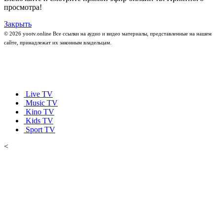
просмотра!
Закрыть
© 2026 yootv.online Все ссылки на аудио и видео материалы, представленные на нашем
сайте, принадлежат их законным владельцам.
Live TV
Music TV
Kino TV
Kids TV
Sport TV
<