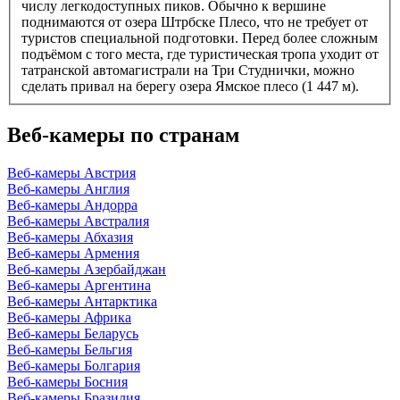
числу легкодоступных пиков. Обычно к вершине
поднимаются от озера Штрбске Плесо, что не требует от
туристов специальной подготовки. Перед более сложным
подъёмом с того места, где туристическая тропа уходит от
татранской автомагистрали на Три Студнички, можно
сделать привал на берегу озера Ямское плесо (1 447 м).
Веб-камеры по странам
Веб-камеры Австрия
Веб-камеры Англия
Веб-камеры Андорра
Веб-камеры Австралия
Веб-камеры Абхазия
Веб-камеры Армения
Веб-камеры Азербайджан
Веб-камеры Аргентина
Веб-камеры Антарктика
Веб-камеры Африка
Веб-камеры Беларусь
Веб-камеры Бельгия
Веб-камеры Болгария
Веб-камеры Босния
Веб-камеры Бразилия