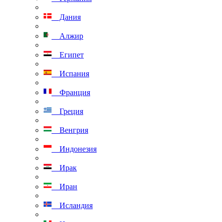
Дания
Алжир
Египет
Испания
Франция
Греция
Венгрия
Индонезия
Ирак
Иран
Исландия