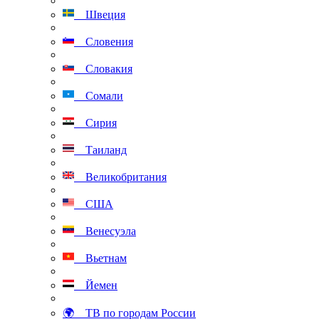
Швеция
Словения
Словакия
Сомали
Сирия
Таиланд
Великобритания
США
Венесуэла
Вьетнам
Йемен
🌍 ТВ по городам России