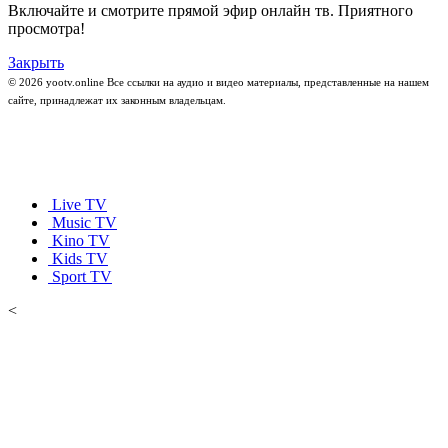
Включайте и смотрите прямой эфир онлайн тв. Приятного
просмотра!
Закрыть
© 2026 yootv.online Все ссылки на аудио и видео материалы, представленные на нашем
сайте, принадлежат их законным владельцам.
Live TV
Music TV
Kino TV
Kids TV
Sport TV
<