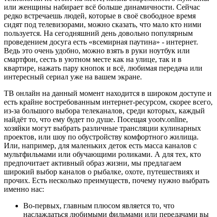
или женщины набирает всё больше динамичности. Сейчас
редко встречаешь людей, которые в своё свободное время
сидят под телевизорами, можно сказать, что мало кто ними
пользуется. На сегодняшний день довольно популярным
проведением досуга есть «всемирная паутина» - интернет.
Ведь это очень удобно, можно взять в руки ноутбук или
смартфон, сесть в уютном месте как на улице, так и в
квартире, нажать пару кнопок и всё, любимая передача или
интересный сериал уже на вашем экране.
ТВ онлайн на данный момент находится в широком доступе и
есть крайне востребованным интернет-ресурсом, скорее всего,
из-за большого выбора телеканалов, среди которых, каждый
найдёт то, что ему будет по душе. Посещая yootv.online,
хозяйки могут выбрать различные трансляции кулинарных
проектов, или шоу по обустройству комфортного жилища.
Или, например, для маленьких деток есть масса каналов с
мультфильмами или обучающими роликами. А для тех, кто
предпочитает активный образ жизни, мы предлагаем
широкий выбор каналов о рыбалке, охоте, путешествиях и
прочих. Есть несколько преимуществ, почему нужно выбрать
именно нас:
Во-первых, главным плюсом является то, что
наслаждаться любимыми фильмами или передачами вы