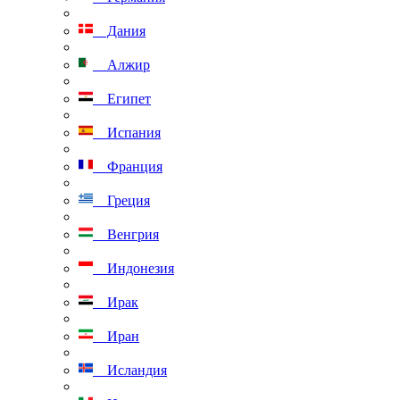
Дания
Алжир
Египет
Испания
Франция
Греция
Венгрия
Индонезия
Ирак
Иран
Исландия