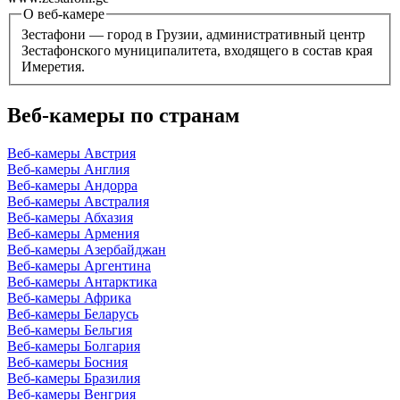
О веб-камере
Зестафони — город в Грузии, административный центр
Зестафонского муниципалитета, входящего в состав края
Имеретия.
Веб-камеры по странам
Веб-камеры Австрия
Веб-камеры Англия
Веб-камеры Андорра
Веб-камеры Австралия
Веб-камеры Абхазия
Веб-камеры Армения
Веб-камеры Азербайджан
Веб-камеры Аргентина
Веб-камеры Антарктика
Веб-камеры Африка
Веб-камеры Беларусь
Веб-камеры Бельгия
Веб-камеры Болгария
Веб-камеры Босния
Веб-камеры Бразилия
Веб-камеры Венгрия