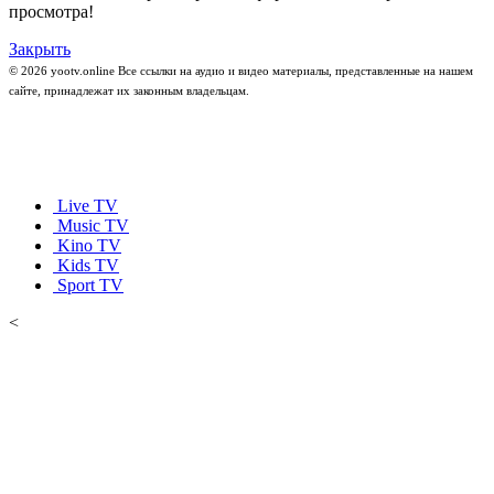
просмотра!
Закрыть
© 2026 yootv.online Все ссылки на аудио и видео материалы, представленные на нашем
сайте, принадлежат их законным владельцам.
Live TV
Music TV
Kino TV
Kids TV
Sport TV
<