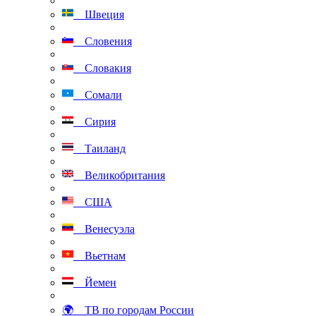
Швеция
Словения
Словакия
Сомали
Сирия
Таиланд
Великобритания
США
Венесуэла
Вьетнам
Йемен
🌍 ТВ по городам России