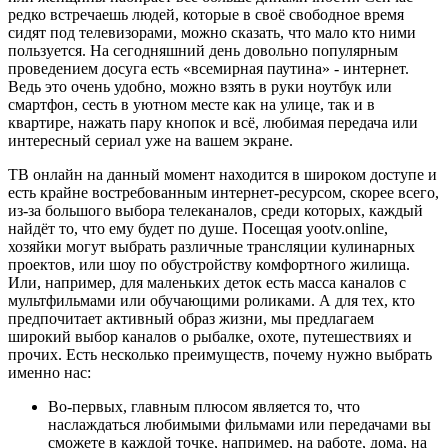
редко встречаешь людей, которые в своё свободное время
сидят под телевизорами, можно сказать, что мало кто ними
пользуется. На сегодняшний день довольно популярным
проведением досуга есть «всемирная паутина» - интернет.
Ведь это очень удобно, можно взять в руки ноутбук или
смартфон, сесть в уютном месте как на улице, так и в
квартире, нажать пару кнопок и всё, любимая передача или
интересный сериал уже на вашем экране.
ТВ онлайн на данный момент находится в широком доступе и
есть крайне востребованным интернет-ресурсом, скорее всего,
из-за большого выбора телеканалов, среди которых, каждый
найдёт то, что ему будет по душе. Посещая yootv.online,
хозяйки могут выбрать различные трансляции кулинарных
проектов, или шоу по обустройству комфортного жилища.
Или, например, для маленьких деток есть масса каналов с
мультфильмами или обучающими роликами. А для тех, кто
предпочитает активный образ жизни, мы предлагаем
широкий выбор каналов о рыбалке, охоте, путешествиях и
прочих. Есть несколько преимуществ, почему нужно выбрать
именно нас:
Во-первых, главным плюсом является то, что
наслаждаться любимыми фильмами или передачами вы
сможете в каждой точке, например, на работе, дома, на