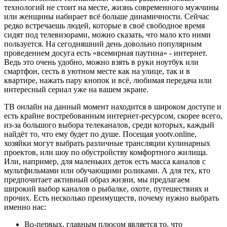
технологий не стоит на месте, жизнь современного мужчины
или женщины набирает всё больше динамичности. Сейчас
редко встречаешь людей, которые в своё свободное время
сидят под телевизорами, можно сказать, что мало кто ними
пользуется. На сегодняшний день довольно популярным
проведением досуга есть «всемирная паутина» - интернет.
Ведь это очень удобно, можно взять в руки ноутбук или
смартфон, сесть в уютном месте как на улице, так и в
квартире, нажать пару кнопок и всё, любимая передача или
интересный сериал уже на вашем экране.
ТВ онлайн на данный момент находится в широком доступе и
есть крайне востребованным интернет-ресурсом, скорее всего,
из-за большого выбора телеканалов, среди которых, каждый
найдёт то, что ему будет по душе. Посещая yootv.online,
хозяйки могут выбрать различные трансляции кулинарных
проектов, или шоу по обустройству комфортного жилища.
Или, например, для маленьких деток есть масса каналов с
мультфильмами или обучающими роликами. А для тех, кто
предпочитает активный образ жизни, мы предлагаем
широкий выбор каналов о рыбалке, охоте, путешествиях и
прочих. Есть несколько преимуществ, почему нужно выбрать
именно нас:
Во-первых, главным плюсом является то, что