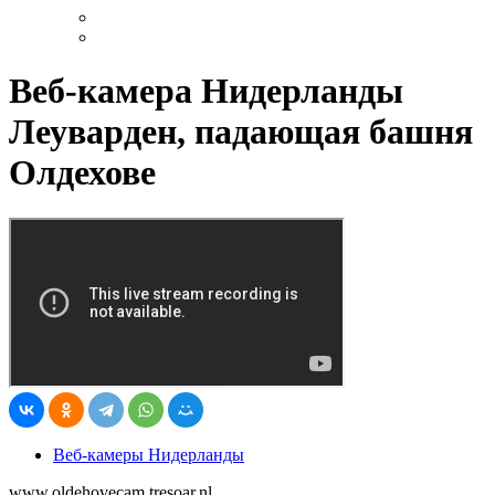
Веб-камера Нидерланды
Леуварден, падающая башня
Олдехове
Веб-камеры Нидерланды
www.oldehovecam.tresoar.nl