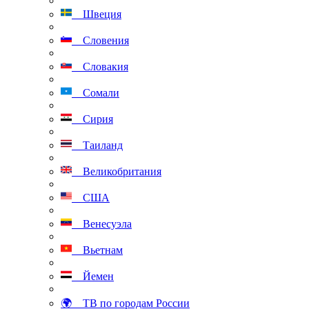
Швеция
Словения
Словакия
Сомали
Сирия
Таиланд
Великобритания
США
Венесуэла
Вьетнам
Йемен
🌍 ТВ по городам России