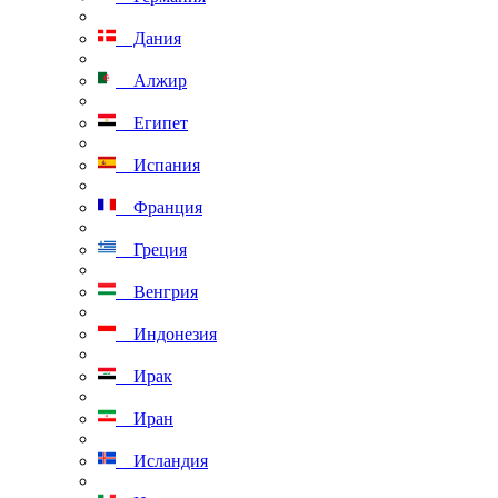
Дания
Алжир
Египет
Испания
Франция
Греция
Венгрия
Индонезия
Ирак
Иран
Исландия