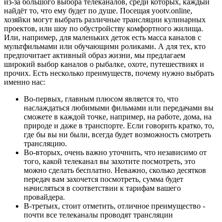
из-за большого выбора телеканалов, среди которых, каждый
найдёт то, что ему будет по душе. Посещая yootv.online,
хозяйки могут выбрать различные трансляции кулинарных
проектов, или шоу по обустройству комфортного жилища.
Или, например, для маленьких деток есть масса каналов с
мультфильмами или обучающими роликами. А для тех, кто
предпочитает активный образ жизни, мы предлагаем
широкий выбор каналов о рыбалке, охоте, путешествиях и
прочих. Есть несколько преимуществ, почему нужно выбрать
именно нас:
Во-первых, главным плюсом является то, что
наслаждаться любимыми фильмами или передачами вы
сможете в каждой точке, например, на работе, дома, на
природе и даже в транспорте. Если говорить кратко, то,
где бы вы ни были, всегда будет возможность смотреть
трансляцию.
Во-вторых, очень важно уточнить, что независимо от
того, какой телеканал вы захотите посмотреть, это
можно сделать бесплатно. Неважно, сколько десятков
передач вам захочется посмотреть, сумма будет
начисляться в соответствии к тарифам вашего
провайдера.
В-третьих, стоит отметить, отличное преимущество -
почти все телеканалы проводят трансляции