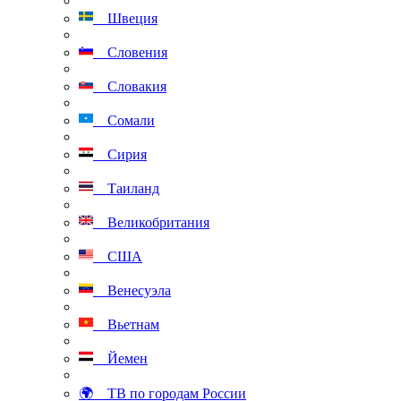
Швеция
Словения
Словакия
Сомали
Сирия
Таиланд
Великобритания
США
Венесуэла
Вьетнам
Йемен
🌍 ТВ по городам России