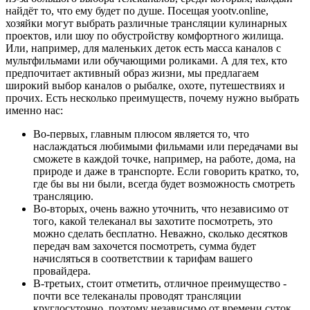
найдёт то, что ему будет по душе. Посещая yootv.online,
хозяйки могут выбрать различные трансляции кулинарных
проектов, или шоу по обустройству комфортного жилища.
Или, например, для маленьких деток есть масса каналов с
мультфильмами или обучающими роликами. А для тех, кто
предпочитает активный образ жизни, мы предлагаем
широкий выбор каналов о рыбалке, охоте, путешествиях и
прочих. Есть несколько преимуществ, почему нужно выбрать
именно нас:
Во-первых, главным плюсом является то, что
наслаждаться любимыми фильмами или передачами вы
сможете в каждой точке, например, на работе, дома, на
природе и даже в транспорте. Если говорить кратко, то,
где бы вы ни были, всегда будет возможность смотреть
трансляцию.
Во-вторых, очень важно уточнить, что независимо от
того, какой телеканал вы захотите посмотреть, это
можно сделать бесплатно. Неважно, сколько десятков
передач вам захочется посмотреть, сумма будет
начисляться в соответствии к тарифам вашего
провайдера.
В-третьих, стоит отметить, отличное преимущество -
почти все телеканалы проводят трансляции
круглосуточно, поэтому независимо от времени суток