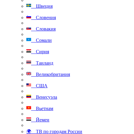
Швеция
Словения
Словакия
Сомали
Сирия
Таиланд
Великобритания
США
Венесуэла
Вьетнам
Йемен
🌍 ТВ по городам России