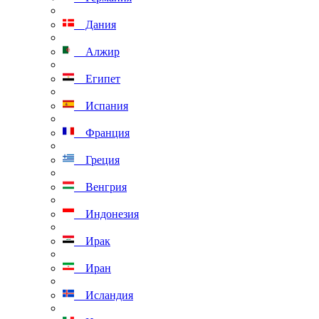
Дания
Алжир
Египет
Испания
Франция
Греция
Венгрия
Индонезия
Ирак
Иран
Исландия