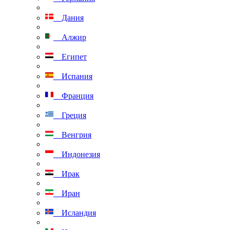
Дания
Алжир
Египет
Испания
Франция
Греция
Венгрия
Индонезия
Ирак
Иран
Исландия