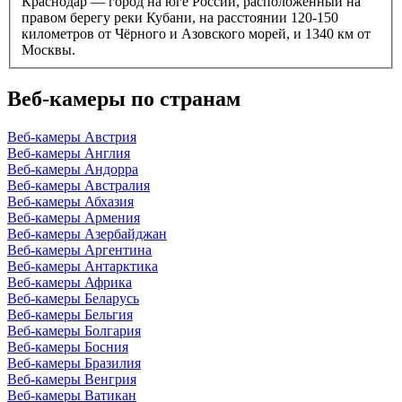
Краснодар — город на юге России, расположенный на
правом берегу реки Кубани, на расстоянии 120-150
километров от Чёрного и Азовского морей, и 1340 км от
Москвы.
Веб-камеры по странам
Веб-камеры Австрия
Веб-камеры Англия
Веб-камеры Андорра
Веб-камеры Австралия
Веб-камеры Абхазия
Веб-камеры Армения
Веб-камеры Азербайджан
Веб-камеры Аргентина
Веб-камеры Антарктика
Веб-камеры Африка
Веб-камеры Беларусь
Веб-камеры Бельгия
Веб-камеры Болгария
Веб-камеры Босния
Веб-камеры Бразилия
Веб-камеры Венгрия
Веб-камеры Ватикан