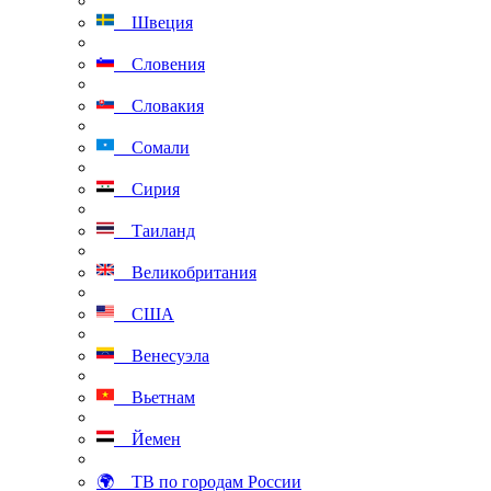
Швеция
Словения
Словакия
Сомали
Сирия
Таиланд
Великобритания
США
Венесуэла
Вьетнам
Йемен
🌍 ТВ по городам России