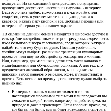
пользуется. На сегодняшний день довольно популярным
проведением досуга есть «всемирная паутина» - интернет.
Ведь это очень удобно, можно взять в руки ноутбук или
смартфон, сесть в уютном месте как на улице, так и в
квартире, нажать пару кнопок и всё, любимая передача или
интересный сериал уже на вашем экране.
ТВ онлайн на данный момент находится в широком доступе и
есть крайне востребованным интернет-ресурсом, скорее всего,
из-за большого выбора телеканалов, среди которых, каждый
найдёт то, что ему будет по душе. Посещая yootv.online,
хозяйки могут выбрать различные трансляции кулинарных
проектов, или шоу по обустройству комфортного жилища.
Или, например, для маленьких деток есть масса каналов с
мультфильмами или обучающими роликами. А для тех, кто
предпочитает активный образ жизни, мы предлагаем
широкий выбор каналов о рыбалке, охоте, путешествиях и
прочих. Есть несколько преимуществ, почему нужно выбрать
именно нас:
Во-первых, главным плюсом является то, что
наслаждаться любимыми фильмами или передачами вы
сможете в каждой точке, например, на работе, дома, на
природе и даже в транспорте. Если говорить кратко, то,
где бы вы ни были, всегда будет возможность смотреть