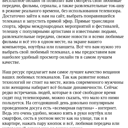
Бесплатное онлайн тв позволит вам смотреть свои любимые
передачи, фильмы, сериалы, а также развлекательные ток-шоу
в режиме реального времени, без использования телевизора.
Достаточно зайти к нам на сайт, выбрать понравившейся
телеканал и запустить прямой эфир. Прямые трансляции
спорта, эфиры международных мероприятий и фестивалей,
телешоу с популярными артистами и известными людьми,
развлекательные передачи, свежие новости и всеми любимые
фильмы и всё это в одном месте, на экране вашего
компьютера, ноутбука или планшета. Всё что вам нужно это
выбрать свой любимый телеканал, а мы предоставим вам
наиболее удобный просмотр онлайн тв в самом лучшем
качестве.
Наш ресурс предлагает вам самое лучшее качество вещания
ваших любимых телеканалов. Так как развитие новых
технологий не стоит на месте, жизнь современного мужчины
или женщины набирает всё больше динамичности. Сейчас
редко встречаешь людей, которые в своё свободное время
сидят под телевизорами, можно сказать, что мало кто ними
пользуется. На сегодняшний день довольно популярным
проведением досуга есть «всемирная паутина» - интернет.
Ведь это очень удобно, можно взять в руки ноутбук или
смартфон, сесть в уютном месте как на улице, так и в
квартире, нажать пару кнопок и всё, любимая передача или