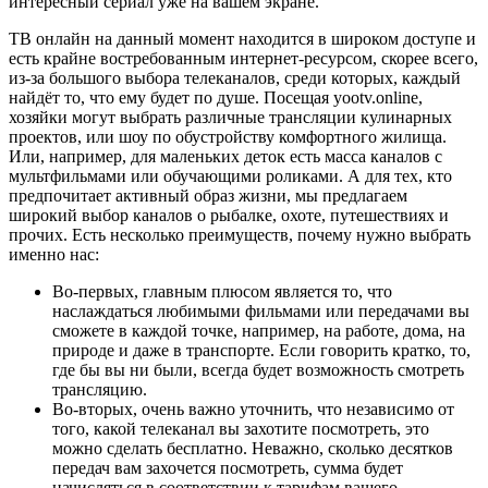
интересный сериал уже на вашем экране.
ТВ онлайн на данный момент находится в широком доступе и
есть крайне востребованным интернет-ресурсом, скорее всего,
из-за большого выбора телеканалов, среди которых, каждый
найдёт то, что ему будет по душе. Посещая yootv.online,
хозяйки могут выбрать различные трансляции кулинарных
проектов, или шоу по обустройству комфортного жилища.
Или, например, для маленьких деток есть масса каналов с
мультфильмами или обучающими роликами. А для тех, кто
предпочитает активный образ жизни, мы предлагаем
широкий выбор каналов о рыбалке, охоте, путешествиях и
прочих. Есть несколько преимуществ, почему нужно выбрать
именно нас:
Во-первых, главным плюсом является то, что
наслаждаться любимыми фильмами или передачами вы
сможете в каждой точке, например, на работе, дома, на
природе и даже в транспорте. Если говорить кратко, то,
где бы вы ни были, всегда будет возможность смотреть
трансляцию.
Во-вторых, очень важно уточнить, что независимо от
того, какой телеканал вы захотите посмотреть, это
можно сделать бесплатно. Неважно, сколько десятков
передач вам захочется посмотреть, сумма будет
начисляться в соответствии к тарифам вашего