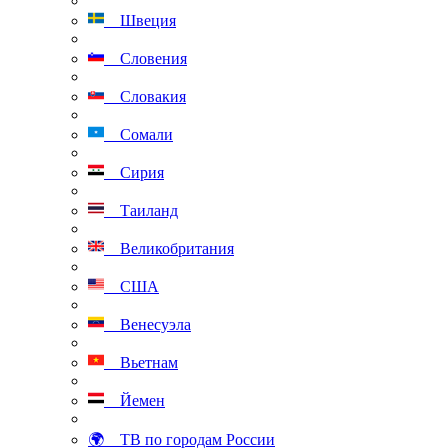
Швеция
Словения
Словакия
Сомали
Сирия
Таиланд
Великобритания
США
Венесуэла
Вьетнам
Йемен
🌍 ТВ по городам России