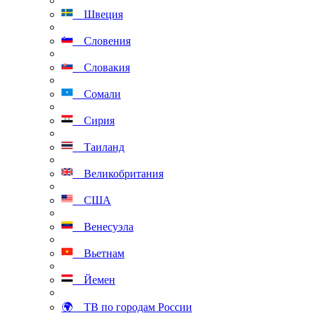
Швеция
Словения
Словакия
Сомали
Сирия
Таиланд
Великобритания
США
Венесуэла
Вьетнам
Йемен
🌍 ТВ по городам России