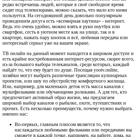
редко встречаешь людей, которые в своё свободное время
сидят под телевизорами, можно сказать, что мало кто ними
пользуется. На сегодняшний день довольно популярным
проведением досуга есть «всемирная паутина» - интернет.
Ведь это очень удобно, можно взять в руки ноутбук или
смартфон, сесть в уютном месте как на улице, так и в
квартире, нажать пару кнопок и всё, любимая передача или
интересный сериал уже на вашем экране.
ТВ онлайн на данный момент находится в широком доступе и
есть крайне востребованным интернет-ресурсом, скорее всего,
из-за большого выбора телеканалов, среди которых, каждый
найдёт то, что ему будет по душе. Посещая yootv.online,
хозяйки могут выбрать различные трансляции кулинарных
проектов, или шоу по обустройству комфортного жилища.
Или, например, для маленьких деток есть масса каналов с
мультфильмами или обучающими роликами. А для тех, кто
предпочитает активный образ жизни, мы предлагаем
широкий выбор каналов о рыбалке, охоте, путешествиях и
прочих. Есть несколько преимуществ, почему нужно выбрать
именно нас:
Во-первых, главным плюсом является то, что
наслаждаться любимыми фильмами или передачами вы
сможете в каждой точке, например, на работе, дома, на