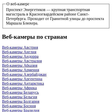
О веб-камере
Проспект Энергетиков — крупная транспортная
магистраль в Красногвардейском районе Санкт-
Петербурга. Проходит от Гранитной улицы до проспекта
Маршала Блюхера.
Веб-камеры по странам
Веб-камеры Австрия
Веб-камеры Англия
Веб-камеры Андорра
Веб-камеры Австралия
Веб-камеры Абхазия
Веб-камеры Армения
Веб-камеры Азербайджан
Веб-камеры Аргентина
Веб-камеры Антарктика
Веб-камеры Африка
Веб-камеры Беларусь
Веб-камеры Бельгия
Веб-камеры Болгария
Веб-камеры Босния
Веб-камеры Бразилия