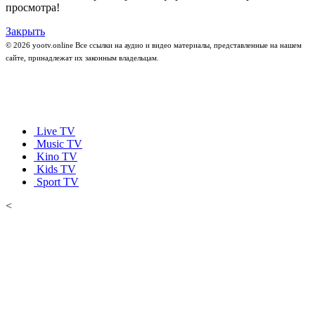
просмотра!
Закрыть
© 2026 yootv.online Все ссылки на аудио и видео материалы, представленные на нашем
сайте, принадлежат их законным владельцам.
Live TV
Music TV
Kino TV
Kids TV
Sport TV
<