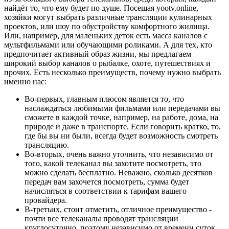
найдёт то, что ему будет по душе. Посещая yootv.online,
хозяйки могут выбрать различные трансляции кулинарных
проектов, или шоу по обустройству комфортного жилища.
Или, например, для маленьких деток есть масса каналов с
мультфильмами или обучающими роликами. А для тех, кто
предпочитает активный образ жизни, мы предлагаем
широкий выбор каналов о рыбалке, охоте, путешествиях и
прочих. Есть несколько преимуществ, почему нужно выбрать
именно нас:
Во-первых, главным плюсом является то, что
наслаждаться любимыми фильмами или передачами вы
сможете в каждой точке, например, на работе, дома, на
природе и даже в транспорте. Если говорить кратко, то,
где бы вы ни были, всегда будет возможность смотреть
трансляцию.
Во-вторых, очень важно уточнить, что независимо от
того, какой телеканал вы захотите посмотреть, это
можно сделать бесплатно. Неважно, сколько десятков
передач вам захочется посмотреть, сумма будет
начисляться в соответствии к тарифам вашего
провайдера.
В-третьих, стоит отметить, отличное преимущество -
почти все телеканалы проводят трансляции
круглосуточно, поэтому независимо от времени суток