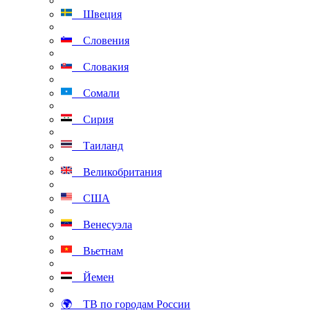
Швеция
Словения
Словакия
Сомали
Сирия
Таиланд
Великобритания
США
Венесуэла
Вьетнам
Йемен
🌍 ТВ по городам России