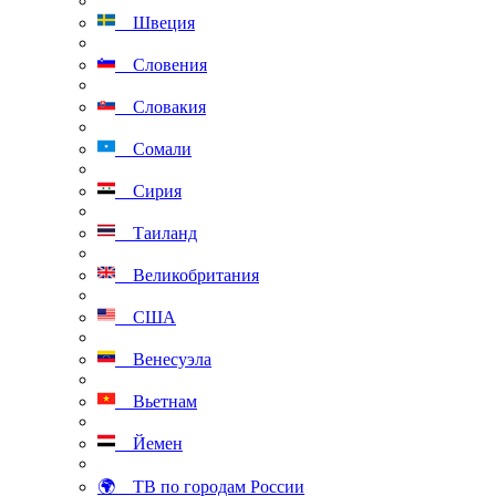
Швеция
Словения
Словакия
Сомали
Сирия
Таиланд
Великобритания
США
Венесуэла
Вьетнам
Йемен
🌍 ТВ по городам России