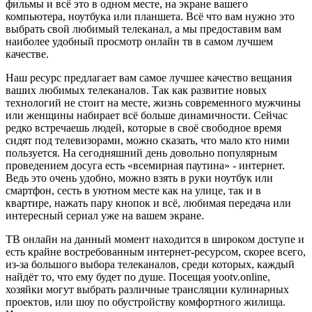
фильмы и всё это в одном месте, на экране вашего
компьютера, ноутбука или планшета. Всё что вам нужно это
выбрать свой любимый телеканал, а мы предоставим вам
наиболее удобный просмотр онлайн тв в самом лучшем
качестве.
Наш ресурс предлагает вам самое лучшее качество вещания
ваших любимых телеканалов. Так как развитие новых
технологий не стоит на месте, жизнь современного мужчины
или женщины набирает всё больше динамичности. Сейчас
редко встречаешь людей, которые в своё свободное время
сидят под телевизорами, можно сказать, что мало кто ними
пользуется. На сегодняшний день довольно популярным
проведением досуга есть «всемирная паутина» - интернет.
Ведь это очень удобно, можно взять в руки ноутбук или
смартфон, сесть в уютном месте как на улице, так и в
квартире, нажать пару кнопок и всё, любимая передача или
интересный сериал уже на вашем экране.
ТВ онлайн на данный момент находится в широком доступе и
есть крайне востребованным интернет-ресурсом, скорее всего,
из-за большого выбора телеканалов, среди которых, каждый
найдёт то, что ему будет по душе. Посещая yootv.online,
хозяйки могут выбрать различные трансляции кулинарных
проектов, или шоу по обустройству комфортного жилища.