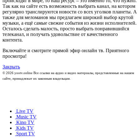
происходят в мире, то наш ресурс – это именно то, что нужно.
Так как на сайте есть возможность выбрать канал, на котором
регулярно транслируются новости со всех уголков планеты. А
также для меломанов мы предлагаем широкий выбор крутой
музыки, а ещё самые свежие события из жизни исполнителей.
Осталось сделать малость, просто выбрать понравившийся
телеканал, и получать удовольствие от качественного
контента.
Включайте и смотрите прямой эфир онлайн тв. Приятного
просмотра!
Закрыть
© 2026 yootv.online Все ссылки на аудио и видео материалы, представленные на нашем
сайте, принадлежат их законным владельцам.
Live TV
Music TV
Kino TV
Kids TV
Sport TV