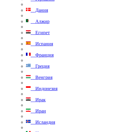
Дания
Алжир
Египет
Испания
Франция
Греция
Венгрия
Индонезия
Ирак
Иран
Исландия