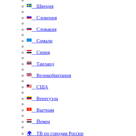
Швеция
Словения
Словакия
Сомали
Сирия
Таиланд
Великобритания
США
Венесуэла
Вьетнам
Йемен
🌍 ТВ по городам России