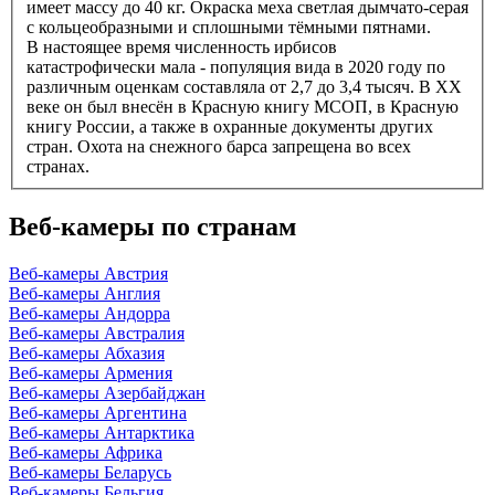
имеет массу до 40 кг. Окраска меха светлая дымчато-серая
с кольцеобразными и сплошными тёмными пятнами.
В настоящее время численность ирбисов
катастрофически мала - популяция вида в 2020 году по
различным оценкам составляла от 2,7 до 3,4 тысяч. В XX
веке он был внесён в Красную книгу МСОП, в Красную
книгу России, а также в охранные документы других
стран. Охота на снежного барса запрещена во всех
странах.
Веб-камеры по странам
Веб-камеры Австрия
Веб-камеры Англия
Веб-камеры Андорра
Веб-камеры Австралия
Веб-камеры Абхазия
Веб-камеры Армения
Веб-камеры Азербайджан
Веб-камеры Аргентина
Веб-камеры Антарктика
Веб-камеры Африка
Веб-камеры Беларусь
Веб-камеры Бельгия