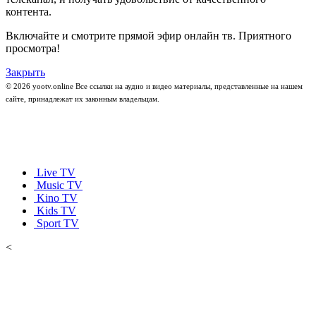
контента.
Включайте и смотрите прямой эфир онлайн тв. Приятного
просмотра!
Закрыть
© 2026 yootv.online Все ссылки на аудио и видео материалы, представленные на нашем
сайте, принадлежат их законным владельцам.
Live TV
Music TV
Kino TV
Kids TV
Sport TV
<