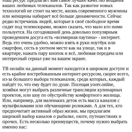
Наш ресурс предлагает вам самое лучшее качество вещания
ваших любимых телеканалов. Так как развитие новых
технологий не стоит на месте, жизнь современного мужчины
или женщины набирает всё больше динамичности. Сейчас
редко встречаешь людей, которые в своё свободное время
сидят под телевизорами, можно сказать, что мало кто ними
пользуется. На сегодняшний день довольно популярным
проведением досуга есть «всемирная паутина» - интернет.
Ведь это очень удобно, можно взять в руки ноутбук или
смартфон, сесть в уютном месте как на улице, так и в
квартире, нажать пару кнопок и всё, любимая передача или
интересный сериал уже на вашем экране.
ТВ онлайн на данный момент находится в широком доступе и
есть крайне востребованным интернет-ресурсом, скорее всего,
из-за большого выбора телеканалов, среди которых, каждый
найдёт то, что ему будет по душе. Посещая yootv.online,
хозяйки могут выбрать различные трансляции кулинарных
проектов, или шоу по обустройству комфортного жилища.
Или, например, для маленьких деток есть масса каналов с
мультфильмами или обучающими роликами. А для тех, кто
предпочитает активный образ жизни, мы предлагаем
широкий выбор каналов о рыбалке, охоте, путешествиях и
прочих. Есть несколько преимуществ, почему нужно выбрать
именно нас: