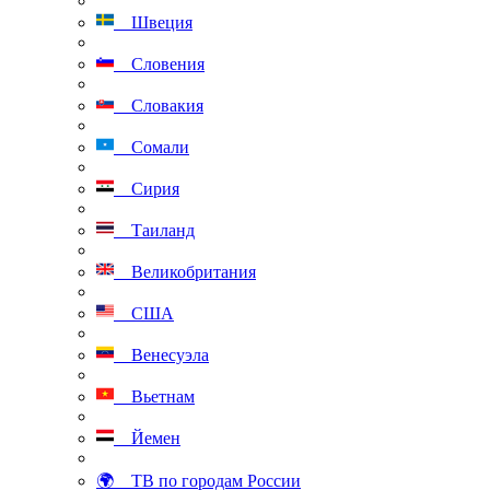
Швеция
Словения
Словакия
Сомали
Сирия
Таиланд
Великобритания
США
Венесуэла
Вьетнам
Йемен
🌍 ТВ по городам России