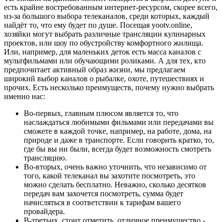
есть крайне востребованным интернет-ресурсом, скорее всего,
из-за большого выбора телеканалов, среди которых, каждый
найдёт то, что ему будет по душе. Посещая yootv.online,
хозяйки могут выбрать различные трансляции кулинарных
проектов, или шоу по обустройству комфортного жилища.
Или, например, для маленьких деток есть масса каналов с
мультфильмами или обучающими роликами. А для тех, кто
предпочитает активный образ жизни, мы предлагаем
широкий выбор каналов о рыбалке, охоте, путешествиях и
прочих. Есть несколько преимуществ, почему нужно выбрать
именно нас:
Во-первых, главным плюсом является то, что
наслаждаться любимыми фильмами или передачами вы
сможете в каждой точке, например, на работе, дома, на
природе и даже в транспорте. Если говорить кратко, то,
где бы вы ни были, всегда будет возможность смотреть
трансляцию.
Во-вторых, очень важно уточнить, что независимо от
того, какой телеканал вы захотите посмотреть, это
можно сделать бесплатно. Неважно, сколько десятков
передач вам захочется посмотреть, сумма будет
начисляться в соответствии к тарифам вашего
провайдера.
В-третьих, стоит отметить, отличное преимущество -