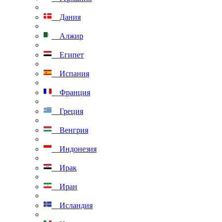
Дания
Алжир
Египет
Испания
Франция
Греция
Венгрия
Индонезия
Ирак
Иран
Исландия