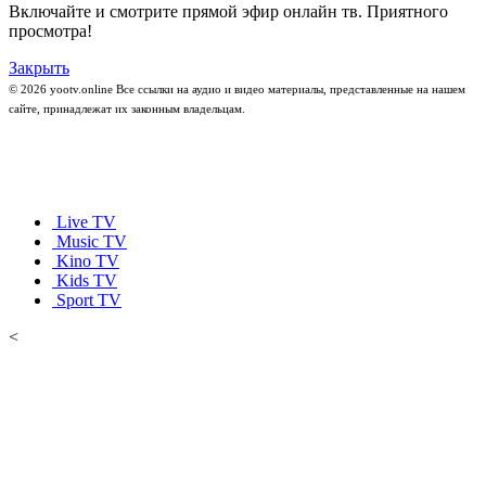
Включайте и смотрите прямой эфир онлайн тв. Приятного
просмотра!
Закрыть
© 2026 yootv.online Все ссылки на аудио и видео материалы, представленные на нашем
сайте, принадлежат их законным владельцам.
Live TV
Music TV
Kino TV
Kids TV
Sport TV
<