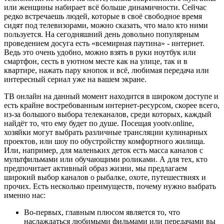
или женщины набирает всё больше динамичности. Сейчас
редко встречаешь людей, которые в своё свободное время
сидят под телевизорами, можно сказать, что мало кто ними
пользуется. На сегодняшний день довольно популярным
проведением досуга есть «всемирная паутина» - интернет.
Ведь это очень удобно, можно взять в руки ноутбук или
смартфон, сесть в уютном месте как на улице, так и в
квартире, нажать пару кнопок и всё, любимая передача или
интересный сериал уже на вашем экране.
ТВ онлайн на данный момент находится в широком доступе и
есть крайне востребованным интернет-ресурсом, скорее всего,
из-за большого выбора телеканалов, среди которых, каждый
найдёт то, что ему будет по душе. Посещая yootv.online,
хозяйки могут выбрать различные трансляции кулинарных
проектов, или шоу по обустройству комфортного жилища.
Или, например, для маленьких деток есть масса каналов с
мультфильмами или обучающими роликами. А для тех, кто
предпочитает активный образ жизни, мы предлагаем
широкий выбор каналов о рыбалке, охоте, путешествиях и
прочих. Есть несколько преимуществ, почему нужно выбрать
именно нас:
Во-первых, главным плюсом является то, что
наслаждаться любимыми фильмами или передачами вы