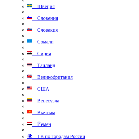
Швеция
Словения
Словакия
Сомали
Сирия
Таиланд
Великобритания
США
Венесуэла
Вьетнам
Йемен
🌍 ТВ по городам России