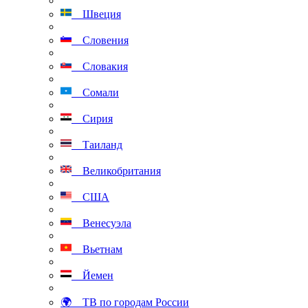
Швеция
Словения
Словакия
Сомали
Сирия
Таиланд
Великобритания
США
Венесуэла
Вьетнам
Йемен
🌍 ТВ по городам России