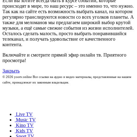
Если вы хотите всегда быть в курсе событий, которые
происходят в мире, то наш ресурс – это именно то, что нужно.
Так как на сайте есть возможность выбрать канал, на котором
регулярно транслируются новости со всех уголков планеты. А
также для меломанов мы предлагаем широкий выбор крутой
музыки, а ещё самые свежие события из жизни исполнителей.
Осталось сделать малость, просто выбрать понравившийся
телеканал, и получать удовольствие от качественного
контента.
Включайте и смотрите прямой эфир онлайн тв. Приятного
просмотра!
Закрыть
© 2026 yootv.online Все ссылки на аудио и видео материалы, представленные на нашем
сайте, принадлежат их законным владельцам.
Live TV
Music TV
Kino TV
Kids TV
Sport TV