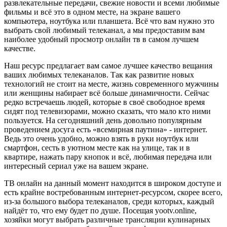
развлекательные передачи, свежие новости и всеми любимые
фильмы и всё это в одном месте, на экране вашего
компьютера, ноутбука или планшета. Всё что вам нужно это
выбрать свой любимый телеканал, а мы предоставим вам
наиболее удобный просмотр онлайн тв в самом лучшем
качестве.
Наш ресурс предлагает вам самое лучшее качество вещания
ваших любимых телеканалов. Так как развитие новых
технологий не стоит на месте, жизнь современного мужчины
или женщины набирает всё больше динамичности. Сейчас
редко встречаешь людей, которые в своё свободное время
сидят под телевизорами, можно сказать, что мало кто ними
пользуется. На сегодняшний день довольно популярным
проведением досуга есть «всемирная паутина» - интернет.
Ведь это очень удобно, можно взять в руки ноутбук или
смартфон, сесть в уютном месте как на улице, так и в
квартире, нажать пару кнопок и всё, любимая передача или
интересный сериал уже на вашем экране.
ТВ онлайн на данный момент находится в широком доступе и
есть крайне востребованным интернет-ресурсом, скорее всего,
из-за большого выбора телеканалов, среди которых, каждый
найдёт то, что ему будет по душе. Посещая yootv.online,
хозяйки могут выбрать различные трансляции кулинарных