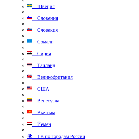
Швеция
Словения
Словакия
Сомали
Сирия
Таиланд
Великобритания
США
Венесуэла
Вьетнам
Йемен
🌍 ТВ по городам России