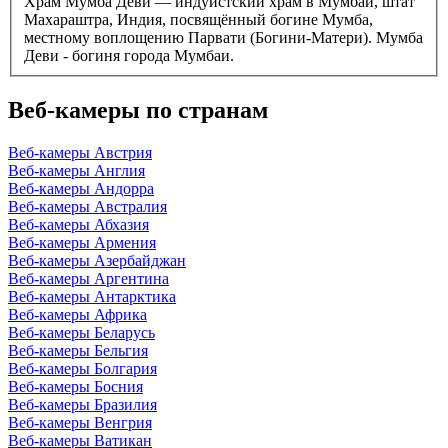
Храм Мумба Деви — индуистский храм в Мумбаи, штат
Махараштра, Индия, посвящённый богине Мумба,
местному воплощению Парвати (Богини-Матери). Мумба
Деви - богиня города Мумбаи.
Веб-камеры по странам
Веб-камеры Австрия
Веб-камеры Англия
Веб-камеры Андорра
Веб-камеры Австралия
Веб-камеры Абхазия
Веб-камеры Армения
Веб-камеры Азербайджан
Веб-камеры Аргентина
Веб-камеры Антарктика
Веб-камеры Африка
Веб-камеры Беларусь
Веб-камеры Бельгия
Веб-камеры Болгария
Веб-камеры Босния
Веб-камеры Бразилия
Веб-камеры Венгрия
Веб-камеры Ватикан