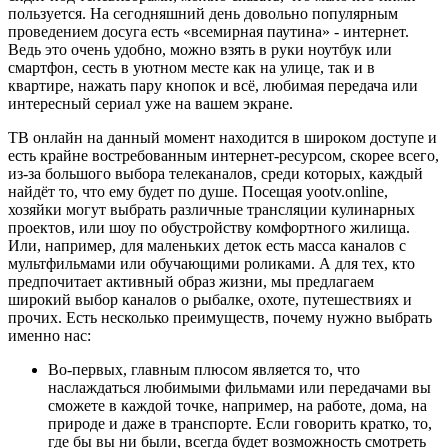
пользуется. На сегодняшний день довольно популярным
проведением досуга есть «всемирная паутина» - интернет.
Ведь это очень удобно, можно взять в руки ноутбук или
смартфон, сесть в уютном месте как на улице, так и в
квартире, нажать пару кнопок и всё, любимая передача или
интересный сериал уже на вашем экране.
ТВ онлайн на данный момент находится в широком доступе и
есть крайне востребованным интернет-ресурсом, скорее всего,
из-за большого выбора телеканалов, среди которых, каждый
найдёт то, что ему будет по душе. Посещая yootv.online,
хозяйки могут выбрать различные трансляции кулинарных
проектов, или шоу по обустройству комфортного жилища.
Или, например, для маленьких деток есть масса каналов с
мультфильмами или обучающими роликами. А для тех, кто
предпочитает активный образ жизни, мы предлагаем
широкий выбор каналов о рыбалке, охоте, путешествиях и
прочих. Есть несколько преимуществ, почему нужно выбрать
именно нас:
Во-первых, главным плюсом является то, что
наслаждаться любимыми фильмами или передачами вы
сможете в каждой точке, например, на работе, дома, на
природе и даже в транспорте. Если говорить кратко, то,
где бы вы ни были, всегда будет возможность смотреть