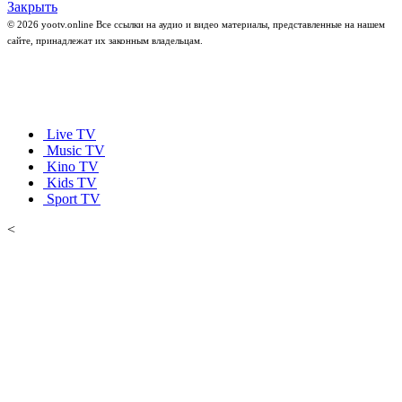
Закрыть
© 2026 yootv.online Все ссылки на аудио и видео материалы, представленные на нашем
сайте, принадлежат их законным владельцам.
Live TV
Music TV
Kino TV
Kids TV
Sport TV
<