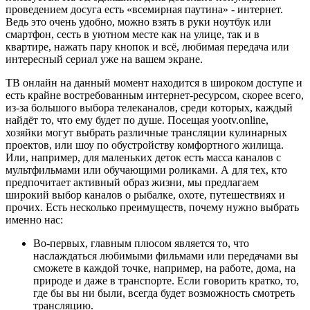
проведением досуга есть «всемирная паутина» - интернет.
Ведь это очень удобно, можно взять в руки ноутбук или
смартфон, сесть в уютном месте как на улице, так и в
квартире, нажать пару кнопок и всё, любимая передача или
интересный сериал уже на вашем экране.
ТВ онлайн на данный момент находится в широком доступе и
есть крайне востребованным интернет-ресурсом, скорее всего,
из-за большого выбора телеканалов, среди которых, каждый
найдёт то, что ему будет по душе. Посещая yootv.online,
хозяйки могут выбрать различные трансляции кулинарных
проектов, или шоу по обустройству комфортного жилища.
Или, например, для маленьких деток есть масса каналов с
мультфильмами или обучающими роликами. А для тех, кто
предпочитает активный образ жизни, мы предлагаем
широкий выбор каналов о рыбалке, охоте, путешествиях и
прочих. Есть несколько преимуществ, почему нужно выбрать
именно нас:
Во-первых, главным плюсом является то, что
наслаждаться любимыми фильмами или передачами вы
сможете в каждой точке, например, на работе, дома, на
природе и даже в транспорте. Если говорить кратко, то,
где бы вы ни были, всегда будет возможность смотреть
трансляцию.