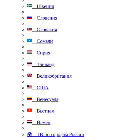
Швеция
Словения
Словакия
Сомали
Сирия
Таиланд
Великобритания
США
Венесуэла
Вьетнам
Йемен
🌍 ТВ по городам России