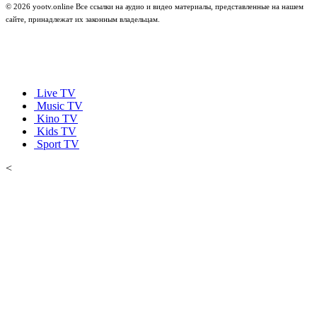
© 2026 yootv.online Все ссылки на аудио и видео материалы, представленные на нашем
сайте, принадлежат их законным владельцам.
Live TV
Music TV
Kino TV
Kids TV
Sport TV
<