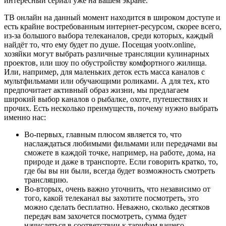
интересный сериал уже на вашем экране.
ТВ онлайн на данный момент находится в широком доступе и
есть крайне востребованным интернет-ресурсом, скорее всего,
из-за большого выбора телеканалов, среди которых, каждый
найдёт то, что ему будет по душе. Посещая yootv.online,
хозяйки могут выбрать различные трансляции кулинарных
проектов, или шоу по обустройству комфортного жилища.
Или, например, для маленьких деток есть масса каналов с
мультфильмами или обучающими роликами. А для тех, кто
предпочитает активный образ жизни, мы предлагаем
широкий выбор каналов о рыбалке, охоте, путешествиях и
прочих. Есть несколько преимуществ, почему нужно выбрать
именно нас:
Во-первых, главным плюсом является то, что
наслаждаться любимыми фильмами или передачами вы
сможете в каждой точке, например, на работе, дома, на
природе и даже в транспорте. Если говорить кратко, то,
где бы вы ни были, всегда будет возможность смотреть
трансляцию.
Во-вторых, очень важно уточнить, что независимо от
того, какой телеканал вы захотите посмотреть, это
можно сделать бесплатно. Неважно, сколько десятков
передач вам захочется посмотреть, сумма будет
начисляться в соответствии к тарифам вашего