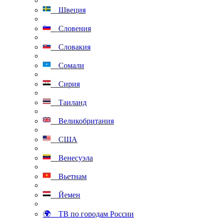
Швеция
Словения
Словакия
Сомали
Сирия
Таиланд
Великобритания
США
Венесуэла
Вьетнам
Йемен
🌍 ТВ по городам России