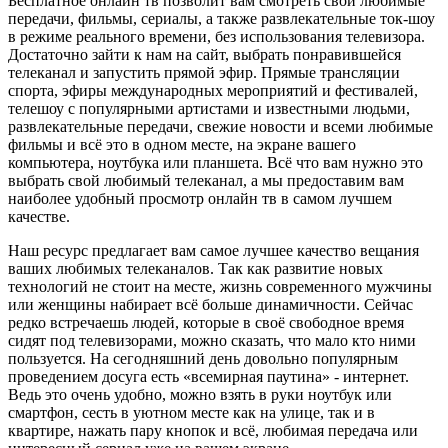
Бесплатное онлайн тв позволит вам смотреть свои любимые
передачи, фильмы, сериалы, а также развлекательные ток-шоу
в режиме реального времени, без использования телевизора.
Достаточно зайти к нам на сайт, выбрать понравившейся
телеканал и запустить прямой эфир. Прямые трансляции
спорта, эфиры международных мероприятий и фестивалей,
телешоу с популярными артистами и известными людьми,
развлекательные передачи, свежие новости и всеми любимые
фильмы и всё это в одном месте, на экране вашего
компьютера, ноутбука или планшета. Всё что вам нужно это
выбрать свой любимый телеканал, а мы предоставим вам
наиболее удобный просмотр онлайн тв в самом лучшем
качестве.
Наш ресурс предлагает вам самое лучшее качество вещания
ваших любимых телеканалов. Так как развитие новых
технологий не стоит на месте, жизнь современного мужчины
или женщины набирает всё больше динамичности. Сейчас
редко встречаешь людей, которые в своё свободное время
сидят под телевизорами, можно сказать, что мало кто ними
пользуется. На сегодняшний день довольно популярным
проведением досуга есть «всемирная паутина» - интернет.
Ведь это очень удобно, можно взять в руки ноутбук или
смартфон, сесть в уютном месте как на улице, так и в
квартире, нажать пару кнопок и всё, любимая передача или