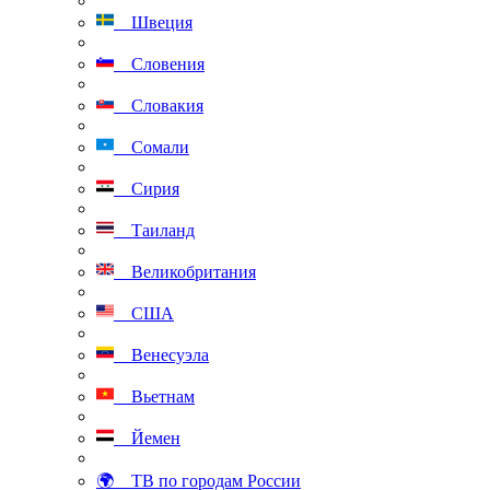
Швеция
Словения
Словакия
Сомали
Сирия
Таиланд
Великобритания
США
Венесуэла
Вьетнам
Йемен
🌍 ТВ по городам России