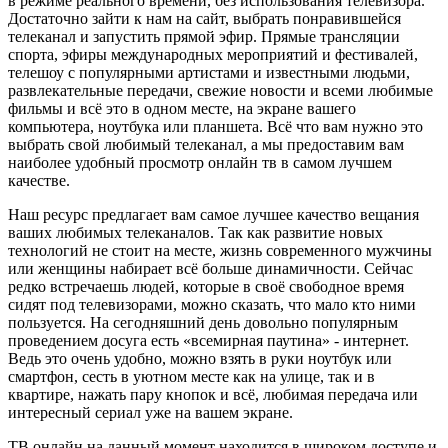
в режиме реального времени, без использования телевизора.
Достаточно зайти к нам на сайт, выбрать понравившейся
телеканал и запустить прямой эфир. Прямые трансляции
спорта, эфиры международных мероприятий и фестивалей,
телешоу с популярными артистами и известными людьми,
развлекательные передачи, свежие новости и всеми любимые
фильмы и всё это в одном месте, на экране вашего
компьютера, ноутбука или планшета. Всё что вам нужно это
выбрать свой любимый телеканал, а мы предоставим вам
наиболее удобный просмотр онлайн тв в самом лучшем
качестве.
Наш ресурс предлагает вам самое лучшее качество вещания
ваших любимых телеканалов. Так как развитие новых
технологий не стоит на месте, жизнь современного мужчины
или женщины набирает всё больше динамичности. Сейчас
редко встречаешь людей, которые в своё свободное время
сидят под телевизорами, можно сказать, что мало кто ними
пользуется. На сегодняшний день довольно популярным
проведением досуга есть «всемирная паутина» - интернет.
Ведь это очень удобно, можно взять в руки ноутбук или
смартфон, сесть в уютном месте как на улице, так и в
квартире, нажать пару кнопок и всё, любимая передача или
интересный сериал уже на вашем экране.
ТВ онлайн на данный момент находится в широком доступе и