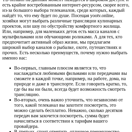
есть крайне востребованным интернет-ресурсом, скорее всего,
из-за большого выбора телеканалов, среди которых, каждый
найдёт то, что ему будет по душе. Посещая yootv.online,
хозяйки могут выбрать различные трансляции кулинарных
проектов, или шоу по обустройству комфортного жилища.
Или, например, для маленьких деток есть масса каналов с
мультфильмами или обучающими роликами. А для тех, кто
предпочитает активный образ жизни, мы предлагаем
широкий выбор каналов о рыбалке, охоте, путешествиях и
прочих. Есть несколько преимуществ, почему нужно выбрать
именно нас:
Во-первых, главным плюсом является то, что
наслаждаться любимыми фильмами или передачами вы
сможете в каждой точке, например, на работе, дома, на
природе и даже в транспорте. Если говорить кратко, то,
где бы вы ни были, всегда будет возможность смотреть
трансляцию.
Во-вторых, очень важно уточнить, что независимо от
того, какой телеканал вы захотите посмотреть, это
можно сделать бесплатно. Неважно, сколько десятков
передач вам захочется посмотреть, сумма будет
начисляться в соответствии к тарифам вашего
провайдера.
В-третьих, стоит отметить, отличное преимущество -