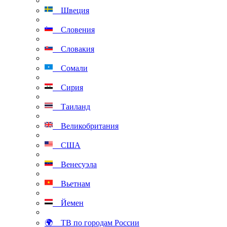
Швеция
Словения
Словакия
Сомали
Сирия
Таиланд
Великобритания
США
Венесуэла
Вьетнам
Йемен
🌍 ТВ по городам России