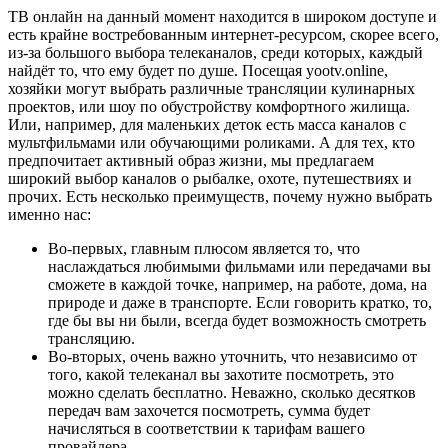
ТВ онлайн на данный момент находится в широком доступе и
есть крайне востребованным интернет-ресурсом, скорее всего,
из-за большого выбора телеканалов, среди которых, каждый
найдёт то, что ему будет по душе. Посещая yootv.online,
хозяйки могут выбрать различные трансляции кулинарных
проектов, или шоу по обустройству комфортного жилища.
Или, например, для маленьких деток есть масса каналов с
мультфильмами или обучающими роликами. А для тех, кто
предпочитает активный образ жизни, мы предлагаем
широкий выбор каналов о рыбалке, охоте, путешествиях и
прочих. Есть несколько преимуществ, почему нужно выбрать
именно нас:
Во-первых, главным плюсом является то, что
наслаждаться любимыми фильмами или передачами вы
сможете в каждой точке, например, на работе, дома, на
природе и даже в транспорте. Если говорить кратко, то,
где бы вы ни были, всегда будет возможность смотреть
трансляцию.
Во-вторых, очень важно уточнить, что независимо от
того, какой телеканал вы захотите посмотреть, это
можно сделать бесплатно. Неважно, сколько десятков
передач вам захочется посмотреть, сумма будет
начисляться в соответствии к тарифам вашего
провайдера.