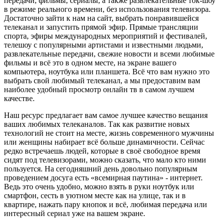
передачи, фильмы, сериалы, а также развлекательные ток-шоу
в режиме реального времени, без использования телевизора.
Достаточно зайти к нам на сайт, выбрать понравившейся
телеканал и запустить прямой эфир. Прямые трансляции
спорта, эфиры международных мероприятий и фестивалей,
телешоу с популярными артистами и известными людьми,
развлекательные передачи, свежие новости и всеми любимые
фильмы и всё это в одном месте, на экране вашего
компьютера, ноутбука или планшета. Всё что вам нужно это
выбрать свой любимый телеканал, а мы предоставим вам
наиболее удобный просмотр онлайн тв в самом лучшем
качестве.
Наш ресурс предлагает вам самое лучшее качество вещания
ваших любимых телеканалов. Так как развитие новых
технологий не стоит на месте, жизнь современного мужчины
или женщины набирает всё больше динамичности. Сейчас
редко встречаешь людей, которые в своё свободное время
сидят под телевизорами, можно сказать, что мало кто ними
пользуется. На сегодняшний день довольно популярным
проведением досуга есть «всемирная паутина» - интернет.
Ведь это очень удобно, можно взять в руки ноутбук или
смартфон, сесть в уютном месте как на улице, так и в
квартире, нажать пару кнопок и всё, любимая передача или
интересный сериал уже на вашем экране.