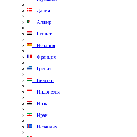
Дания
Алжир
Египет
Испания
Франция
Греция
Венгрия
Индонезия
Ирак
Иран
Исландия