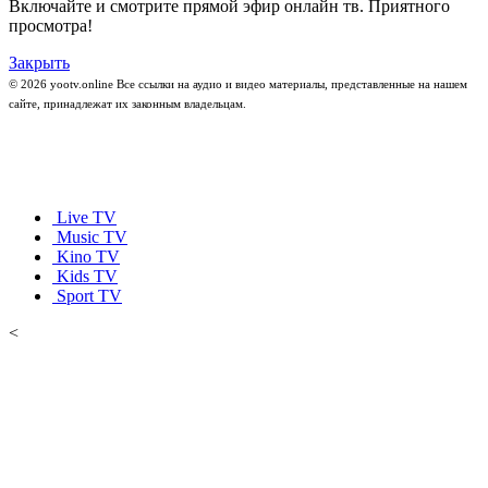
Включайте и смотрите прямой эфир онлайн тв. Приятного
просмотра!
Закрыть
© 2026 yootv.online Все ссылки на аудио и видео материалы, представленные на нашем
сайте, принадлежат их законным владельцам.
Live TV
Music TV
Kino TV
Kids TV
Sport TV
<