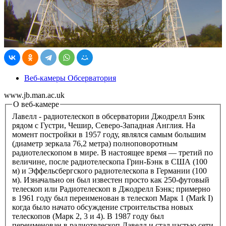
Веб-камеры Обсерватория
www.jb.man.ac.uk
О веб-камере
Лавелл - радиотелескоп в обсерватории Джодрелл Бэнк
рядом с Густри, Чешир, Северо-Западная Англия. На
момент постройки в 1957 году, являлся самым большим
(диаметр зеркала 76,2 метра) полноповоротным
радиотелескопом в мире. В настоящее время — третий по
величине, после радиотелескопа Грин-Бэнк в США (100
м) и Эффельсбергского радиотелескопа в Германии (100
м). Изначально он был известен просто как 250-футовый
телескоп или Радиотелескоп в Джодрелл Бэнк; примерно
в 1961 году был переименован в телескоп Марк 1 (Mark I)
когда было начато обсуждение строительства новых
телескопов (Марк 2, 3 и 4). В 1987 году был
переименован в радиотелескоп Лавелл и стал частью сети