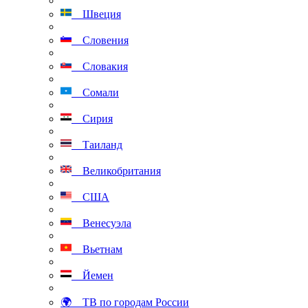
Швеция
Словения
Словакия
Сомали
Сирия
Таиланд
Великобритания
США
Венесуэла
Вьетнам
Йемен
🌍 ТВ по городам России