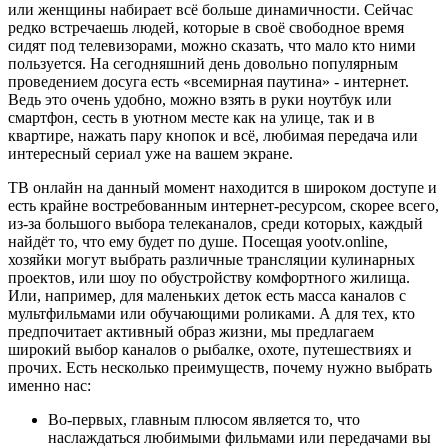
или женщины набирает всё больше динамичности. Сейчас
редко встречаешь людей, которые в своё свободное время
сидят под телевизорами, можно сказать, что мало кто ними
пользуется. На сегодняшний день довольно популярным
проведением досуга есть «всемирная паутина» - интернет.
Ведь это очень удобно, можно взять в руки ноутбук или
смартфон, сесть в уютном месте как на улице, так и в
квартире, нажать пару кнопок и всё, любимая передача или
интересный сериал уже на вашем экране.
ТВ онлайн на данный момент находится в широком доступе и
есть крайне востребованным интернет-ресурсом, скорее всего,
из-за большого выбора телеканалов, среди которых, каждый
найдёт то, что ему будет по душе. Посещая yootv.online,
хозяйки могут выбрать различные трансляции кулинарных
проектов, или шоу по обустройству комфортного жилища.
Или, например, для маленьких деток есть масса каналов с
мультфильмами или обучающими роликами. А для тех, кто
предпочитает активный образ жизни, мы предлагаем
широкий выбор каналов о рыбалке, охоте, путешествиях и
прочих. Есть несколько преимуществ, почему нужно выбрать
именно нас:
Во-первых, главным плюсом является то, что
наслаждаться любимыми фильмами или передачами вы