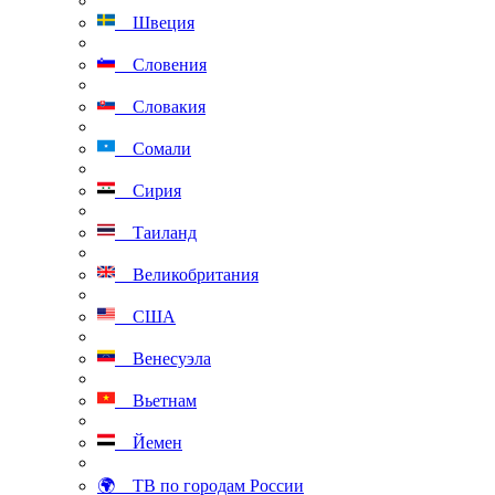
Швеция
Словения
Словакия
Сомали
Сирия
Таиланд
Великобритания
США
Венесуэла
Вьетнам
Йемен
🌍 ТВ по городам России