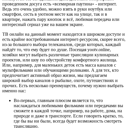
проведением досуга есть «всемирная паутина» - интернет.
Ведь это очень удобно, можно взять в руки ноутбук или
смартфон, сесть в уютном месте как на улице, так и в
квартире, нажать пару кнопок и всё, любимая передача или
интересный сериал уже на вашем экране.
ТВ онлайн на данный момент находится в широком доступе и
есть крайне востребованным интернет-ресурсом, скорее всего,
из-за большого выбора телеканалов, среди которых, каждый
найдёт то, что ему будет по душе. Посещая yootv.online,
хозяйки могут выбрать различные трансляции кулинарных
проектов, или шоу по обустройству комфортного жилища.
Или, например, для маленьких деток есть масса каналов с
мультфильмами или обучающими роликами. А для тех, кто
предпочитает активный образ жизни, мы предлагаем
широкий выбор каналов о рыбалке, охоте, путешествиях и
прочих. Есть несколько преимуществ, почему нужно выбрать
именно нас:
Во-первых, главным плюсом является то, что
наслаждаться любимыми фильмами или передачами вы
сможете в каждой точке, например, на работе, дома, на
природе и даже в транспорте. Если говорить кратко, то,
где бы вы ни были, всегда будет возможность смотреть
трансляцию.