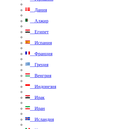
Дания
Алжир
Египет
Испания
Франция
Греция
Венгрия
Индонезия
Ирак
Иран
Исландия