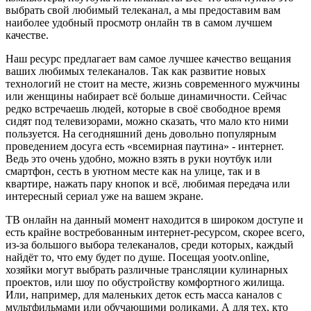
выбрать свой любимый телеканал, а мы предоставим вам
наиболее удобный просмотр онлайн тв в самом лучшем
качестве.
Наш ресурс предлагает вам самое лучшее качество вещания
ваших любимых телеканалов. Так как развитие новых
технологий не стоит на месте, жизнь современного мужчины
или женщины набирает всё больше динамичности. Сейчас
редко встречаешь людей, которые в своё свободное время
сидят под телевизорами, можно сказать, что мало кто ними
пользуется. На сегодняшний день довольно популярным
проведением досуга есть «всемирная паутина» - интернет.
Ведь это очень удобно, можно взять в руки ноутбук или
смартфон, сесть в уютном месте как на улице, так и в
квартире, нажать пару кнопок и всё, любимая передача или
интересный сериал уже на вашем экране.
ТВ онлайн на данный момент находится в широком доступе и
есть крайне востребованным интернет-ресурсом, скорее всего,
из-за большого выбора телеканалов, среди которых, каждый
найдёт то, что ему будет по душе. Посещая yootv.online,
хозяйки могут выбрать различные трансляции кулинарных
проектов, или шоу по обустройству комфортного жилища.
Или, например, для маленьких деток есть масса каналов с
мультфильмами или обучающими роликами. А для тех, кто