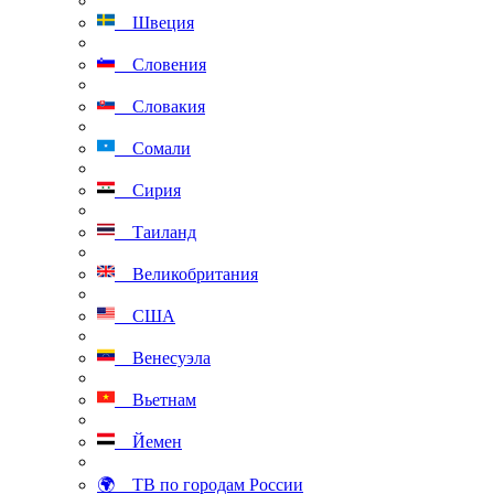
Швеция
Словения
Словакия
Сомали
Сирия
Таиланд
Великобритания
США
Венесуэла
Вьетнам
Йемен
🌍 ТВ по городам России