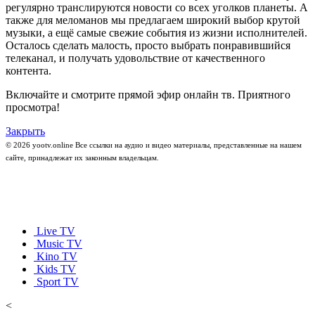
регулярно транслируются новости со всех уголков планеты. А
также для меломанов мы предлагаем широкий выбор крутой
музыки, а ещё самые свежие события из жизни исполнителей.
Осталось сделать малость, просто выбрать понравившийся
телеканал, и получать удовольствие от качественного
контента.
Включайте и смотрите прямой эфир онлайн тв. Приятного
просмотра!
Закрыть
© 2026 yootv.online Все ссылки на аудио и видео материалы, представленные на нашем
сайте, принадлежат их законным владельцам.
Live TV
Music TV
Kino TV
Kids TV
Sport TV
<