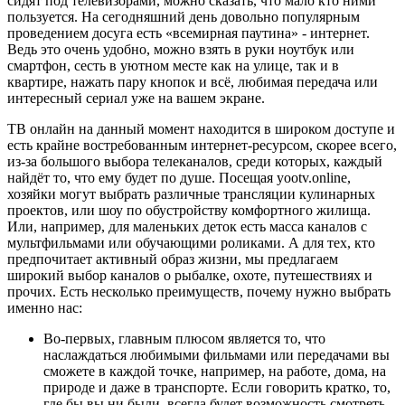
сидят под телевизорами, можно сказать, что мало кто ними
пользуется. На сегодняшний день довольно популярным
проведением досуга есть «всемирная паутина» - интернет.
Ведь это очень удобно, можно взять в руки ноутбук или
смартфон, сесть в уютном месте как на улице, так и в
квартире, нажать пару кнопок и всё, любимая передача или
интересный сериал уже на вашем экране.
ТВ онлайн на данный момент находится в широком доступе и
есть крайне востребованным интернет-ресурсом, скорее всего,
из-за большого выбора телеканалов, среди которых, каждый
найдёт то, что ему будет по душе. Посещая yootv.online,
хозяйки могут выбрать различные трансляции кулинарных
проектов, или шоу по обустройству комфортного жилища.
Или, например, для маленьких деток есть масса каналов с
мультфильмами или обучающими роликами. А для тех, кто
предпочитает активный образ жизни, мы предлагаем
широкий выбор каналов о рыбалке, охоте, путешествиях и
прочих. Есть несколько преимуществ, почему нужно выбрать
именно нас:
Во-первых, главным плюсом является то, что
наслаждаться любимыми фильмами или передачами вы
сможете в каждой точке, например, на работе, дома, на
природе и даже в транспорте. Если говорить кратко, то,
где бы вы ни были, всегда будет возможность смотреть