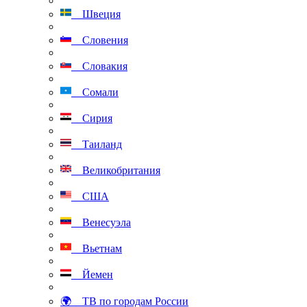
Швеция
Словения
Словакия
Сомали
Сирия
Таиланд
Великобритания
США
Венесуэла
Вьетнам
Йемен
🌍 ТВ по городам России