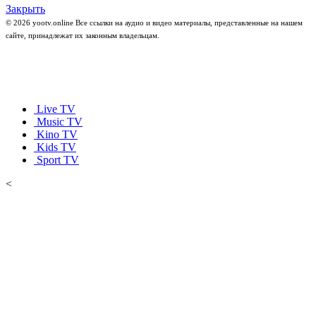
Закрыть
© 2026 yootv.online Все ссылки на аудио и видео материалы, представленные на нашем
сайте, принадлежат их законным владельцам.
Live TV
Music TV
Kino TV
Kids TV
Sport TV
<