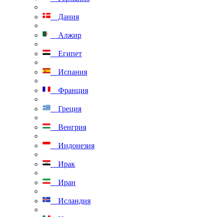
Дания
Алжир
Египет
Испания
Франция
Греция
Венгрия
Индонезия
Ирак
Иран
Исландия