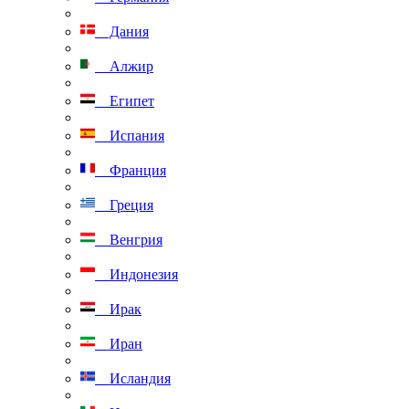
Дания
Алжир
Египет
Испания
Франция
Греция
Венгрия
Индонезия
Ирак
Иран
Исландия