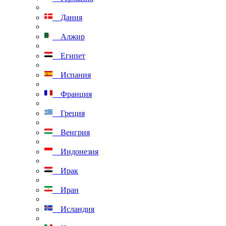
Дания
Алжир
Египет
Испания
Франция
Греция
Венгрия
Индонезия
Ирак
Иран
Исландия