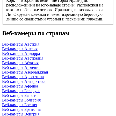
Корк — второй по величине город Ирландии,
расположенный на юго-западе страны. Расположен на
южном побережье острова Ирландия, в низовьях реки
Ли. Окружён холмами и имеет изрезанную береговую
линию со скалистыми утёсами и песчаными пляжами.
Веб-камеры по странам
Веб-камеры Австрия
Веб-камеры Англия
Веб-камеры Андорра
Веб-камеры Австралия
Веб-камеры Абхазия
Веб-камеры Армения
Веб-камеры Азербайджан
Веб-камеры Аргентина
Веб-камеры Антарктика
Веб-камеры Африка
Веб-камеры Беларусь
Веб-камеры Бельгия
Веб-камеры Болгария
Веб-камеры Босния
Веб-камеры Бразилия
Веб-камеры Венгрия