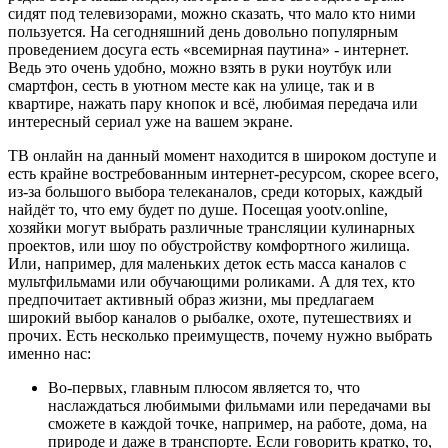
сидят под телевизорами, можно сказать, что мало кто ними
пользуется. На сегодняшний день довольно популярным
проведением досуга есть «всемирная паутина» - интернет.
Ведь это очень удобно, можно взять в руки ноутбук или
смартфон, сесть в уютном месте как на улице, так и в
квартире, нажать пару кнопок и всё, любимая передача или
интересный сериал уже на вашем экране.
ТВ онлайн на данный момент находится в широком доступе и
есть крайне востребованным интернет-ресурсом, скорее всего,
из-за большого выбора телеканалов, среди которых, каждый
найдёт то, что ему будет по душе. Посещая yootv.online,
хозяйки могут выбрать различные трансляции кулинарных
проектов, или шоу по обустройству комфортного жилища.
Или, например, для маленьких деток есть масса каналов с
мультфильмами или обучающими роликами. А для тех, кто
предпочитает активный образ жизни, мы предлагаем
широкий выбор каналов о рыбалке, охоте, путешествиях и
прочих. Есть несколько преимуществ, почему нужно выбрать
именно нас:
Во-первых, главным плюсом является то, что
наслаждаться любимыми фильмами или передачами вы
сможете в каждой точке, например, на работе, дома, на
природе и даже в транспорте. Если говорить кратко, то,