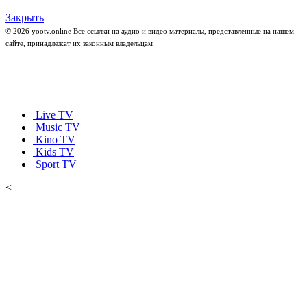
Закрыть
© 2026 yootv.online Все ссылки на аудио и видео материалы, представленные на нашем
сайте, принадлежат их законным владельцам.
Live TV
Music TV
Kino TV
Kids TV
Sport TV
<