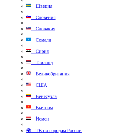
Швеция
Словения
Словакия
Сомали
Сирия
Таиланд
Великобритания
США
Венесуэла
Вьетнам
Йемен
🌍 ТВ по городам России