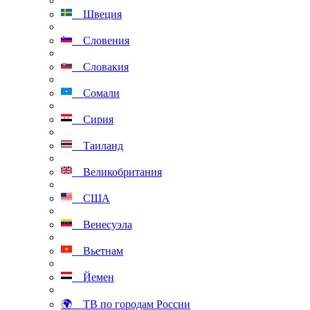
Швеция
Словения
Словакия
Сомали
Сирия
Таиланд
Великобритания
США
Венесуэла
Вьетнам
Йемен
🌍 ТВ по городам России