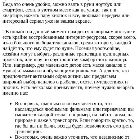
Ведь это очень удобно, можно взять в руки ноутбук или
смартфон, сесть в уютном месте как на улице, так и в
квартире, нажать пару кнопок и всё, любимая передача или
интересный сериал уже на вашем экране.
ТВ онлайн на данный момент находится в широком доступе и
есть крайне востребованным интернет-ресурсом, скорее всего,
из-за большого выбора телеканалов, среди которых, каждый
найдёт то, что ему будет по душе. Посещая yootv.online,
хозяйки могут выбрать различные трансляции кулинарных
проектов, или шоу по обустройству комфортного жилища.
Или, например, для маленьких деток есть масса каналов с
мультфильмами или обучающими роликами. А для тех, кто
предпочитает активный образ жизни, мы предлагаем
широкий выбор каналов о рыбалке, охоте, путешествиях и
прочих. Есть несколько преимуществ, почему нужно выбрать
именно нас:
Во-первых, главным плюсом является то, что
наслаждаться любимыми фильмами или передачами вы
сможете в каждой точке, например, на работе, дома, на
природе и даже в транспорте. Если говорить кратко, то,
где бы вы ни были, всегда будет возможность смотреть
трансляцию.
Во-вторых, очень важно уточнить, что независимо от