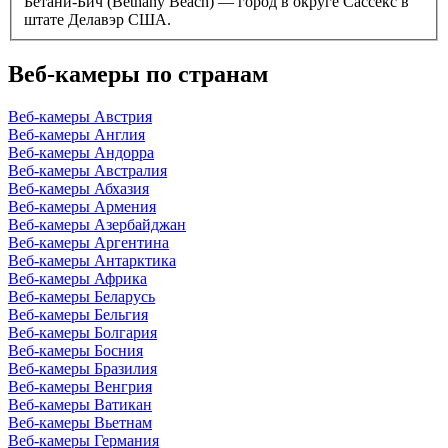
Бетани-Бич (Bethany Beach) — город в округе Сассекс в
штате Делавэр США.
Веб-камеры по странам
Веб-камеры Австрия
Веб-камеры Англия
Веб-камеры Андорра
Веб-камеры Австралия
Веб-камеры Абхазия
Веб-камеры Армения
Веб-камеры Азербайджан
Веб-камеры Аргентина
Веб-камеры Антарктика
Веб-камеры Африка
Веб-камеры Беларусь
Веб-камеры Бельгия
Веб-камеры Болгария
Веб-камеры Босния
Веб-камеры Бразилия
Веб-камеры Венгрия
Веб-камеры Ватикан
Веб-камеры Вьетнам
Веб-камеры Германия