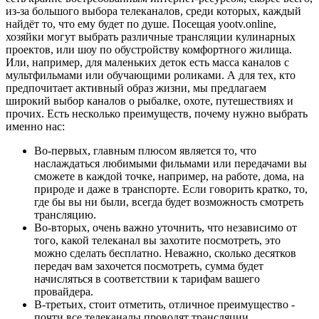
из-за большого выбора телеканалов, среди которых, каждый
найдёт то, что ему будет по душе. Посещая yootv.online,
хозяйки могут выбрать различные трансляции кулинарных
проектов, или шоу по обустройству комфортного жилища.
Или, например, для маленьких деток есть масса каналов с
мультфильмами или обучающими роликами. А для тех, кто
предпочитает активный образ жизни, мы предлагаем
широкий выбор каналов о рыбалке, охоте, путешествиях и
прочих. Есть несколько преимуществ, почему нужно выбрать
именно нас:
Во-первых, главным плюсом является то, что
наслаждаться любимыми фильмами или передачами вы
сможете в каждой точке, например, на работе, дома, на
природе и даже в транспорте. Если говорить кратко, то,
где бы вы ни были, всегда будет возможность смотреть
трансляцию.
Во-вторых, очень важно уточнить, что независимо от
того, какой телеканал вы захотите посмотреть, это
можно сделать бесплатно. Неважно, сколько десятков
передач вам захочется посмотреть, сумма будет
начисляться в соответствии к тарифам вашего
провайдера.
В-третьих, стоит отметить, отличное преимущество -
почти все телеканалы проводят трансляции