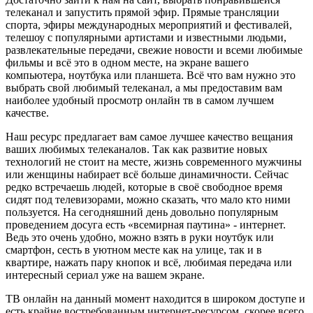
телеканал и запустить прямой эфир. Прямые трансляции
спорта, эфиры международных мероприятий и фестивалей,
телешоу с популярными артистами и известными людьми,
развлекательные передачи, свежие новости и всеми любимые
фильмы и всё это в одном месте, на экране вашего
компьютера, ноутбука или планшета. Всё что вам нужно это
выбрать свой любимый телеканал, а мы предоставим вам
наиболее удобный просмотр онлайн тв в самом лучшем
качестве.
Наш ресурс предлагает вам самое лучшее качество вещания
ваших любимых телеканалов. Так как развитие новых
технологий не стоит на месте, жизнь современного мужчины
или женщины набирает всё больше динамичности. Сейчас
редко встречаешь людей, которые в своё свободное время
сидят под телевизорами, можно сказать, что мало кто ними
пользуется. На сегодняшний день довольно популярным
проведением досуга есть «всемирная паутина» - интернет.
Ведь это очень удобно, можно взять в руки ноутбук или
смартфон, сесть в уютном месте как на улице, так и в
квартире, нажать пару кнопок и всё, любимая передача или
интересный сериал уже на вашем экране.
ТВ онлайн на данный момент находится в широком доступе и
есть крайне востребованным интернет-ресурсом, скорее всего,