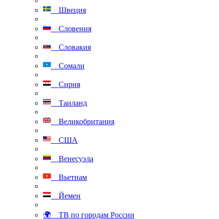
Швеция
Словения
Словакия
Сомали
Сирия
Таиланд
Великобритания
США
Венесуэла
Вьетнам
Йемен
🌍 ТВ по городам России