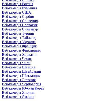
Веб-камеры Россия
Веб-камеры Румыния
Веб-камеры США
Веб-камеры Сербия
Веб-камеры Словения
Веб-камеры Словакия
Веб-камеры Сингапур
Веб-камеры Турция
Веб-камеры Тайланд
Веб-камеры Украина
Веб-камеры Франция
Веб-камеры Финляндия
Веб-камеры Хорватия
Веб-камеры Чехия
Веб-камеры Чили
Веб-камеры Швеция
Веб-камеры Швейцария
Веб-камеры Шотландия
Веб-камеры Эстония
Веб-камеры Черногория
Веб-камеры Южная Корея
Веб-камеры Япония
Веб-камеры Ямайка