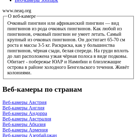
Веб-камеры Зоопарк
www.neaq.org
О веб-камере
Очковый пингвин или африканский пингвин — вид
пингвинов из рода очковых пингвинов. Как любой из
пингвинов, очковый пингвин не умеет летать. Самый
крупный из очковых пингвинов. Он достигает 65-70 см
роста и массы 3-5 кг. Раскраска, как у большинства
пингвинов, чёрная сзади, белая спереди. На груди вплоть
до лап расположена узкая чёрная полоса в виде подковы.
Обитает - побережье ЮАР и Намибии и близлежащие
острова в районе холодного Бенгельского течения. Живёт
колониями.
Веб-камеры по странам
Веб-камеры Австрия
Веб-камеры Англия
Веб-камеры Андорра
Веб-камеры Австралия
Веб-камеры Абхазия
Веб-камеры Армения
Веб-камеры Азербайджан