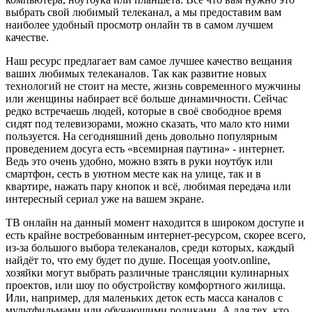
выбрать свой любимый телеканал, а мы предоставим вам
наиболее удобный просмотр онлайн тв в самом лучшем
качестве.
Наш ресурс предлагает вам самое лучшее качество вещания
ваших любимых телеканалов. Так как развитие новых
технологий не стоит на месте, жизнь современного мужчины
или женщины набирает всё больше динамичности. Сейчас
редко встречаешь людей, которые в своё свободное время
сидят под телевизорами, можно сказать, что мало кто ними
пользуется. На сегодняшний день довольно популярным
проведением досуга есть «всемирная паутина» - интернет.
Ведь это очень удобно, можно взять в руки ноутбук или
смартфон, сесть в уютном месте как на улице, так и в
квартире, нажать пару кнопок и всё, любимая передача или
интересный сериал уже на вашем экране.
ТВ онлайн на данный момент находится в широком доступе и
есть крайне востребованным интернет-ресурсом, скорее всего,
из-за большого выбора телеканалов, среди которых, каждый
найдёт то, что ему будет по душе. Посещая yootv.online,
хозяйки могут выбрать различные трансляции кулинарных
проектов, или шоу по обустройству комфортного жилища.
Или, например, для маленьких деток есть масса каналов с
мультфильмами или обучающими роликами. А для тех, кто