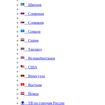
Швеция
Словения
Словакия
Сомали
Сирия
Таиланд
Великобритания
США
Венесуэла
Вьетнам
Йемен
🌍 ТВ по городам России