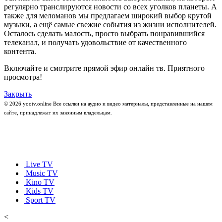
регулярно транслируются новости со всех уголков планеты. А
также для меломанов мы предлагаем широкий выбор крутой
музыки, а ещё самые свежие события из жизни исполнителей.
Осталось сделать малость, просто выбрать понравившийся
телеканал, и получать удовольствие от качественного
контента.
Включайте и смотрите прямой эфир онлайн тв. Приятного
просмотра!
Закрыть
© 2026 yootv.online Все ссылки на аудио и видео материалы, представленные на нашем
сайте, принадлежат их законным владельцам.
Live TV
Music TV
Kino TV
Kids TV
Sport TV
<