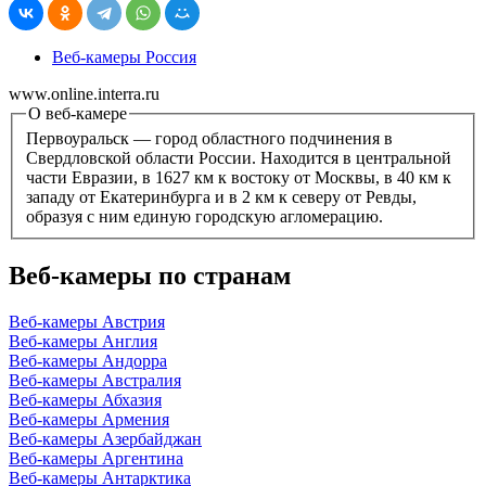
Веб-камеры Россия
www.online.interra.ru
О веб-камере
Первоуральск — город областного подчинения в
Свердловской области России. Находится в центральной
части Евразии, в 1627 км к востоку от Москвы, в 40 км к
западу от Екатеринбурга и в 2 км к северу от Ревды,
образуя с ним единую городскую агломерацию.
Веб-камеры по странам
Веб-камеры Австрия
Веб-камеры Англия
Веб-камеры Андорра
Веб-камеры Австралия
Веб-камеры Абхазия
Веб-камеры Армения
Веб-камеры Азербайджан
Веб-камеры Аргентина
Веб-камеры Антарктика