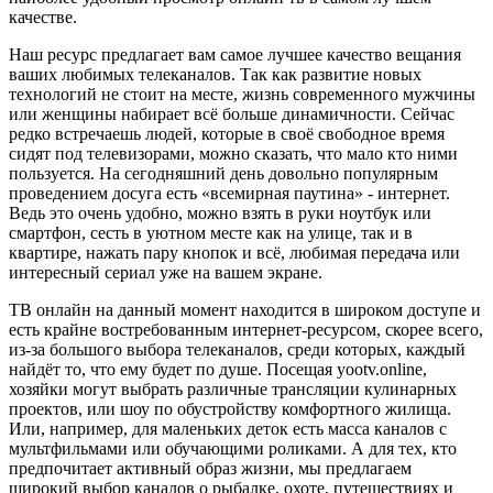
качестве.
Наш ресурс предлагает вам самое лучшее качество вещания
ваших любимых телеканалов. Так как развитие новых
технологий не стоит на месте, жизнь современного мужчины
или женщины набирает всё больше динамичности. Сейчас
редко встречаешь людей, которые в своё свободное время
сидят под телевизорами, можно сказать, что мало кто ними
пользуется. На сегодняшний день довольно популярным
проведением досуга есть «всемирная паутина» - интернет.
Ведь это очень удобно, можно взять в руки ноутбук или
смартфон, сесть в уютном месте как на улице, так и в
квартире, нажать пару кнопок и всё, любимая передача или
интересный сериал уже на вашем экране.
ТВ онлайн на данный момент находится в широком доступе и
есть крайне востребованным интернет-ресурсом, скорее всего,
из-за большого выбора телеканалов, среди которых, каждый
найдёт то, что ему будет по душе. Посещая yootv.online,
хозяйки могут выбрать различные трансляции кулинарных
проектов, или шоу по обустройству комфортного жилища.
Или, например, для маленьких деток есть масса каналов с
мультфильмами или обучающими роликами. А для тех, кто
предпочитает активный образ жизни, мы предлагаем
широкий выбор каналов о рыбалке, охоте, путешествиях и