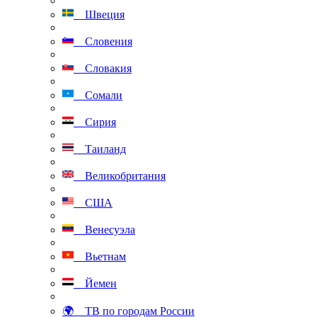
Швеция
Словения
Словакия
Сомали
Сирия
Таиланд
Великобритания
США
Венесуэла
Вьетнам
Йемен
🌍 ТВ по городам России